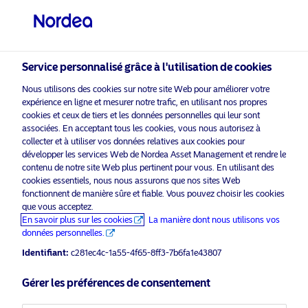
Investisseur professionnel
visit NordeaAssetManagement.com
Service personnalisé grâce à l'utilisation de cookies
Nous utilisons des cookies sur notre site Web pour améliorer votre
expérience en ligne et mesurer notre trafic, en utilisant nos propres
cookies et ceux de tiers et les données personnelles qui leur sont
Veuillez sélectionner le type
associées. En acceptant tous les cookies, vous nous autorisez à
d’investisseur auquel vous
collecter et à utiliser vos données relatives aux cookies pour
développer les services Web de Nordea Asset Management et rendre le
appartenez
Empower Europe
contenu de notre site Web plus pertinent pour vous. En utilisant des
cookies essentiels, nous nous assurons que nos sites Web
Pays
fonctionnent de manière sûre et fiable. Vous pouvez choisir les cookies
L'heure est venue.
que vous acceptez.
Luxembourg
En savoir plus sur les cookies
La manière dont nous utilisons vos
données personnelles.
En savoir plus
Identifiant:
c281ec4c-1a55-4f65-8ff3-7b6fa1e43807
Langue
Gérer les préférences de consentement
Français