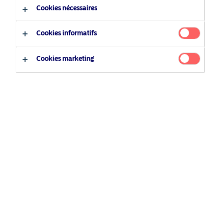
Cookies nécessaires
Type d'investisseur
Parts
Cookies informatifs
Investisseur professionnel
Investisseur privé
Cookies marketing