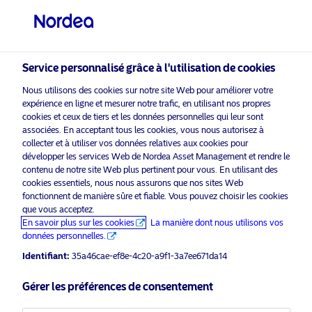
Investisseur professionnel
visit NordeaAssetManagement.com
Service personnalisé grâce à l'utilisation de cookies
Nous utilisons des cookies sur notre site Web pour améliorer votre
expérience en ligne et mesurer notre trafic, en utilisant nos propres
Veuillez sélectionner le type
cookies et ceux de tiers et les données personnelles qui leur sont
d’investisseur auquel vous
associées. En acceptant tous les cookies, vous nous autorisez à
appartenez
collecter et à utiliser vos données relatives aux cookies pour
développer les services Web de Nordea Asset Management et rendre le
Empower Europe
contenu de notre site Web plus pertinent pour vous. En utilisant des
Pays
cookies essentiels, nous nous assurons que nos sites Web
fonctionnent de manière sûre et fiable. Vous pouvez choisir les cookies
Luxembourg
L'heure est venue.
que vous acceptez.
En savoir plus sur les cookies
La manière dont nous utilisons vos
données personnelles.
Langue
En savoir plus
Identifiant:
35a46cae-ef8e-4c20-a9f1-3a7ee671da14
Français
Gérer les préférences de consentement