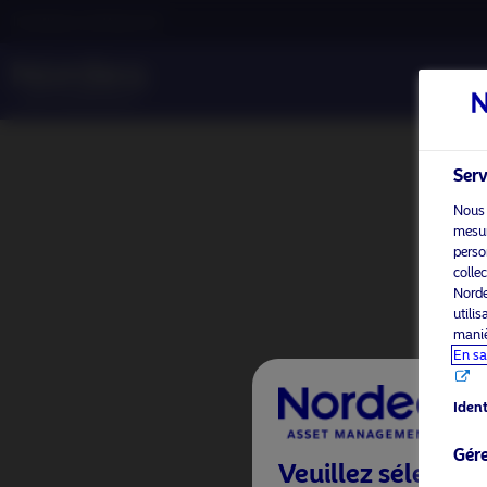
Investisseur professionnel
Serv
Nous 
mesure
perso
colle
Norde
utili
maniè
En sa
Ident
Gére
Veuillez sélection