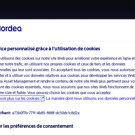
A propos de nous
Fonds
Investissement Resp
ice personnalisé grâce à l'utilisation de cookies
utilisons des cookies sur notre site Web pour améliorer votre expérience en ligne et
r notre trafic, en utilisant nos propres cookies et ceux de tiers et les données
nnelles qui leur sont associées. En acceptant tous les cookies, vous nous autorisez
cter et à utiliser vos données relatives aux cookies pour développer les services We
a Asset Management et rendre le contenu de notre site Web plus pertinent pour vo
sant des cookies essentiels, nous nous assurons que nos sites Web fonctionnent de
re sûre et fiable. Vous pouvez choisir les cookies que vous acceptez.
voir plus sur les cookies
La manière dont nous utilisons vos données personnel
visit No
ifiant:
a73b0f7b-771f-4b85-888f-dc50dc1c8d2a
r les préférences de consentement
ner le type d’investisseur