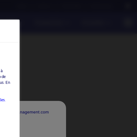
Careers
Contact us
NAM Global
Nordea Group
onsable
Perspectives
Actualités
 à
b de
us. En
les.
rdeaAssetManagement.com