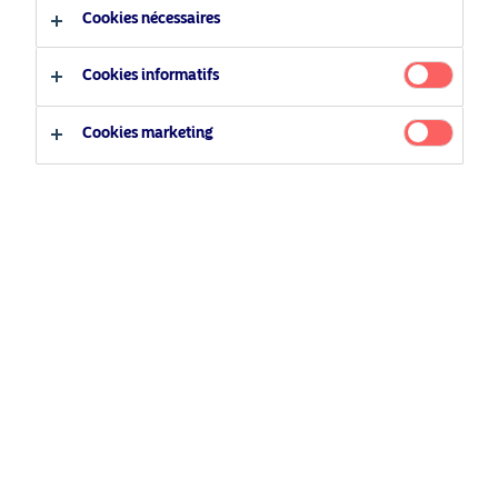
Cookies nécessaires
Type d'investisseur
Cookies informatifs
Investisseur professionnel
Cookies marketing
Investisseur privé