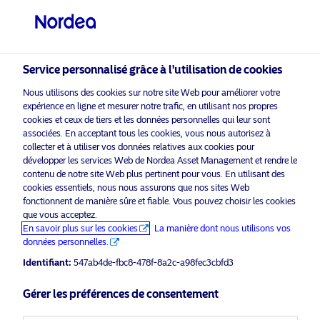
Investisseur professionnel
visit NordeaAssetManagement.com
Service personnalisé grâce à l'utilisation de cookies
Nous utilisons des cookies sur notre site Web pour améliorer votre
expérience en ligne et mesurer notre trafic, en utilisant nos propres
L’expérience compte
Veuillez sélectionner le type
cookies et ceux de tiers et les données personnelles qui leur sont
associées. En acceptant tous les cookies, vous nous autorisez à
d’investisseur auquel vous
collecter et à utiliser vos données relatives aux cookies pour
appartenez
développer les services Web de Nordea Asset Management et rendre le
contenu de notre site Web plus pertinent pour vous. En utilisant des
Pays
cookies essentiels, nous nous assurons que nos sites Web
fonctionnent de manière sûre et fiable. Vous pouvez choisir les cookies
que vous acceptez.
Luxembourg
En savoir plus sur les cookies
La manière dont nous utilisons vos
données personnelles.
Langue
Identifiant:
547ab4de-fbc8-478f-8a2c-a98fec3cbfd3
Gérer les préférences de consentement
Français