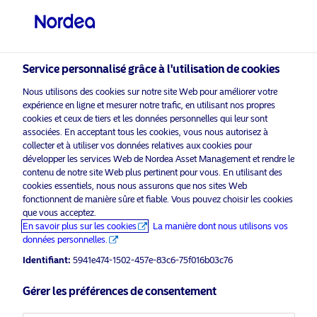
Investisseur professionnel
Service personnalisé grâce à l'utilisation de cookies
visit NordeaAssetManagement.com
Nous utilisons des cookies sur notre site Web pour améliorer votre
expérience en ligne et mesurer notre trafic, en utilisant nos propres
cookies et ceux de tiers et les données personnelles qui leur sont
associées. En acceptant tous les cookies, vous nous autorisez à
collecter et à utiliser vos données relatives aux cookies pour
Veuillez sélectionner le type
développer les services Web de Nordea Asset Management et rendre le
d’investisseur auquel vous
contenu de notre site Web plus pertinent pour vous. En utilisant des
cookies essentiels, nous nous assurons que nos sites Web
appartenez
Support commercial
fonctionnent de manière sûre et fiable. Vous pouvez choisir les cookies
que vous acceptez.
Comment les gérants obligataires se
Pays
En savoir plus sur les cookies
La manière dont nous utilisons vos
lancent dans la lutte pour le climat
données personnelles.
Luxembourg
Identifiant:
5941e474-1502-457e-83c6-75f016b03c76
1 mars 2021
ESG
Perspectives
Gérer les préférences de consentement
Langue