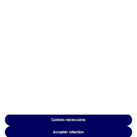
Information risques
Accueil
Conditions générales
À propos de Nordea Asset
Politique de
Management
confidentialité des
Fonds
données
Investissement
Politique relative aux
Responsable
cookies
Actualités
Accessibilité
Nous contacter
Sitemap
Cookies nécessaires
NAM Global
Accepter sélection