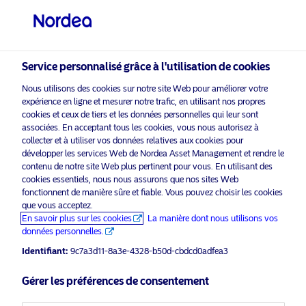
Investisseur professionnel
visit NordeaAssetManagement.com
Service personnalisé grâce à l'utilisation de cookies
Nous utilisons des cookies sur notre site Web pour améliorer votre
expérience en ligne et mesurer notre trafic, en utilisant nos propres
Veuillez sélectionner le type
cookies et ceux de tiers et les données personnelles qui leur sont
d’investisseur auquel vous
associées. En acceptant tous les cookies, vous nous autorisez à
appartenez
collecter et à utiliser vos données relatives aux cookies pour
développer les services Web de Nordea Asset Management et rendre le
activer les cookies
pour voir ce
contenu de notre site Web plus pertinent pour vous. En utilisant des
Veuillez
Pays
marketing
contenu.
cookies essentiels, nous nous assurons que nos sites Web
fonctionnent de manière sûre et fiable. Vous pouvez choisir les cookies
Luxembourg
que vous acceptez.
En savoir plus sur les cookies
La manière dont nous utilisons vos
données personnelles.
16.12.2020 – Morning Espresso with
Langue
Identifiant:
9c7a3d11-8a3e-4328-b50d-cbdcd0adfea3
Paul Malpas and Carlo Fassinotti
Français
Gérer les préférences de consentement
16 décembre 2020