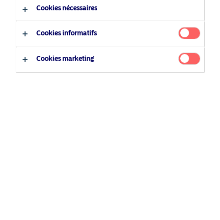
1 juillet 2020
Podcast
Cookies nécessaires
Type d'investisseur
Cookies informatifs
Related Content
Investisseur professionnel
Cookies marketing
Investisseur privé
5 août 2024
Nordea’s Podcast – Investing In The Future
25 juin 2026
BetaPlus takes its next step. From equity to fixed