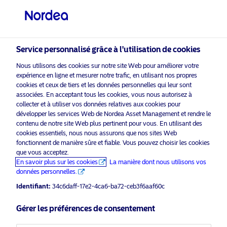
Investisseur professionnel
visit NordeaAssetManagement.com
Service personnalisé grâce à l'utilisation de cookies
Nous utilisons des cookies sur notre site Web pour améliorer votre
Nordea Asset Management
expérience en ligne et mesurer notre trafic, en utilisant nos propres
cookies et ceux de tiers et les données personnelles qui leur sont
Veuillez sélectionner le type
associées. En acceptant tous les cookies, vous nous autorisez à
d’investisseur auquel vous
collecter et à utiliser vos données relatives aux cookies pour
Veuillez
développer les services Web de Nordea Asset Management et rendre le
activer les cookies marketing
pour écouter ce contenu
appartenez
contenu de notre site Web plus pertinent pour vous. En utilisant des
cookies essentiels, nous nous assurons que nos sites Web
Pays
fonctionnent de manière sûre et fiable. Vous pouvez choisir les cookies
que vous acceptez.
Luxembourg
En savoir plus sur les cookies
La manière dont nous utilisons vos
données personnelles.
Morning Espresso with Thede Rüst –
Identifiant:
34c6daff-17e2-4ca6-ba72-ceb3f6aaf60c
01.07.2020 – For professional
Langue
investors only
Gérer les préférences de consentement
Français