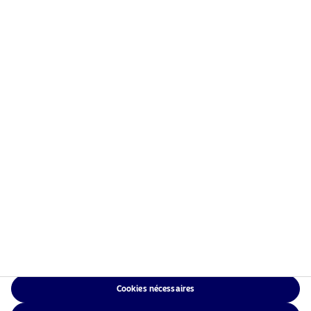
Information risques
Accueil
Conditions générales
À propos de Nordea Asset
Politique de
Management
confidentialité des
Fonds
données
Investissement
Politique relative aux
Responsable
cookies
Actualités
Accessibilité
Nous contacter
Sitemap
Cookies nécessaires
NAM Global