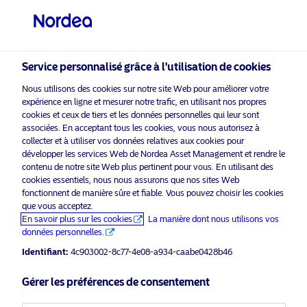
Investisseur professionnel
visit NordeaAssetManagement.com
Service personnalisé grâce à l'utilisation de cookies
Nous utilisons des cookies sur notre site Web pour améliorer votre
expérience en ligne et mesurer notre trafic, en utilisant nos propres
Veuillez sélectionner le type
cookies et ceux de tiers et les données personnelles qui leur sont
d’investisseur auquel vous
associées. En acceptant tous les cookies, vous nous autorisez à
appartenez
collecter et à utiliser vos données relatives aux cookies pour
développer les services Web de Nordea Asset Management et rendre le
activer les cookies
pour voir ce
contenu de notre site Web plus pertinent pour vous. En utilisant des
Veuillez
Pays
marketing
contenu.
cookies essentiels, nous nous assurons que nos sites Web
fonctionnent de manière sûre et fiable. Vous pouvez choisir les cookies
Luxembourg
que vous acceptez.
En savoir plus sur les cookies
La manière dont nous utilisons vos
données personnelles.
Nordea 1 – Global Climate and
Langue
Identifiant:
4c903002-8c77-4e08-a934-caabe0428b46
Environment Fund by Henning
Padberg
Français
Gérer les préférences de consentement