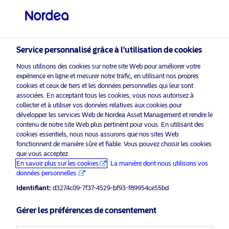
Investisseur professionnel
Service personnalisé grâce à l'utilisation de cookies
visit NordeaAssetManagement.com
Nous utilisons des cookies sur notre site Web pour améliorer votre
expérience en ligne et mesurer notre trafic, en utilisant nos propres
cookies et ceux de tiers et les données personnelles qui leur sont
associées. En acceptant tous les cookies, vous nous autorisez à
Veuillez sélectionner le type
collecter et à utiliser vos données relatives aux cookies pour
d’investisseur auquel vous
développer les services Web de Nordea Asset Management et rendre le
appartenez
contenu de notre site Web plus pertinent pour vous. En utilisant des
cookies essentiels, nous nous assurons que nos sites Web
Communication d'entreprise
fonctionnent de manière sûre et fiable. Vous pouvez choisir les cookies
Pays
que vous acceptez.
Le fonds Nordea 1 – Empower
En savoir plus sur les cookies
La manière dont nous utilisons vos
Europe atteint 500 M€ d’actifs sous
Luxembourg
données personnelles.
gestion dans un contexte de
Identifiant:
d3274c09-7f37-4529-bf93-f89954ce55bd
transformation stratégique de
Langue
l’Europe
Gérer les préférences de consentement
Français