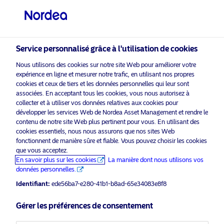
Investisseur privé
Service personnalisé grâce à l'utilisation de cookies
Fonds
Nous utilisons des cookies sur notre site Web pour améliorer votre
expérience en ligne et mesurer notre trafic, en utilisant nos propres
cookies et ceux de tiers et les données personnelles qui leur sont
associées. En acceptant tous les cookies, vous nous autorisez à
collecter et à utiliser vos données relatives aux cookies pour
visit NordeaAssetManagement.com
développer les services Web de Nordea Asset Management et rendre le
Fonds
contenu de notre site Web plus pertinent pour vous. En utilisant des
cookies essentiels, nous nous assurons que nos sites Web
fonctionnent de manière sûre et fiable. Vous pouvez choisir les cookies
que vous acceptez.
Veuillez sélectionner le type
En savoir plus sur les cookies
La manière dont nous utilisons vos
d’investisseur auquel vous
données personnelles.
appartenez
Identifiant:
ede56ba7-e280-41b1-b8ad-65e34083e8f8
Pays
Gérer les préférences de consentement