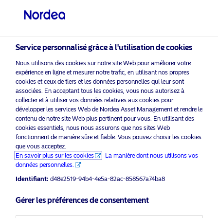
Investisseur privé
Service personnalisé grâce à l'utilisation de cookies
Nous utilisons des cookies sur notre site Web pour améliorer votre
expérience en ligne et mesurer notre trafic, en utilisant nos propres
cookies et ceux de tiers et les données personnelles qui leur sont
associées. En acceptant tous les cookies, vous nous autorisez à
Nordea Asset Management Décembre 2025
collecter et à utiliser vos données relatives aux cookies pour
développer les services Web de Nordea Asset Management et rendre le
Politique de confidentialité de
contenu de notre site Web plus pertinent pour vous. En utilisant des
Nordea Asset Management
cookies essentiels, nous nous assurons que nos sites Web
fonctionnent de manière sûre et fiable. Vous pouvez choisir les cookies
que vous acceptez.
Nordea Asset Management a à cœur de protéger vos droits
En savoir plus sur les cookies
La manière dont nous utilisons vos
individuels et d’assurer la sécurité de vos données à
données personnelles.
caractère personnel. La présente Politique de
Identifiant:
d48e2519-94b4-4e5a-82ac-858567a74ba8
confidentialité a pour objectif de vous aider à comprendre
le type de données à caractère personnel que nous
Gérer les préférences de consentement
recueillons à votre sujet, pourquoi nous les recueillons, nos
pratiques de stockage et de diffusion, la façon dont ces