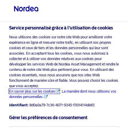
Investisseur privé
visit NordeaAssetManagement.com
Service personnalisé grâce à l'utilisation de cookies
Nous utilisons des cookies sur notre site Web pour améliorer votre
Veuillez sélectionner le type
expérience en ligne et mesurer notre trafic, en utilisant nos propres
d’investisseur auquel vous
cookies et ceux de tiers et les données personnelles qui leur sont
associées. En acceptant tous les cookies, vous nous autorisez à
appartenez
collecter et à utiliser vos données relatives aux cookies pour
Nordea
Asset Management est l’un des plus grands
développer les services Web de Nordea Asset Management et rendre le
Pays
contenu de notre site Web plus pertinent pour vous. En utilisant des
gestionnaires d’actifs dans les pays nordiques avec
cookies essentiels, nous nous assurons que nos sites Web
une présence mondiale en Europe, en Amérique et en
Luxembourg
fonctionnent de manière sûre et fiable. Vous pouvez choisir les cookies
Asie.
que vous acceptez.
En savoir plus sur les cookies
La manière dont nous utilisons vos
Information risques
données personnelles.
Langue
Identifiant:
8d0a0a79-7c36-4071-9345-f3014114de83
Français
Accueil
Conditions générales
Gérer les préférences de consentement
À propos de Nordea Asset
Politique de
Management