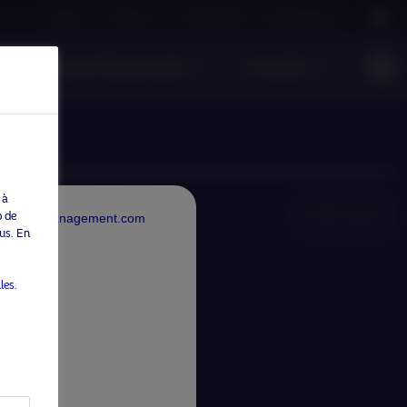
Careers
Contact us
NAM Global
Nordea Group
Investissement Responsable
Actualités
 à
NAM Global
b de
rdeaAssetManagement.com
us. En
les.