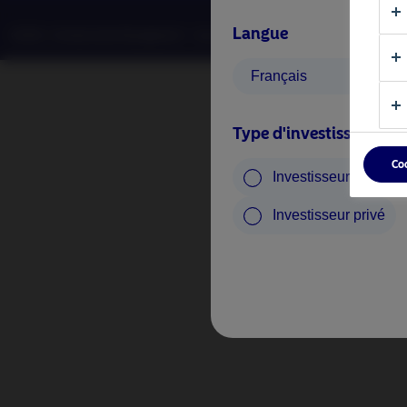
Langue
©2026 –Nordea Asset Management – tous droits réservés.
Français
Type d'investisseur
Co
Investisseur profess
Investisseur privé