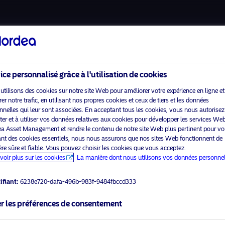
A propos de nous
Fonds
ice personnalisé grâce à l'utilisation de cookies
utilisons des cookies sur notre site Web pour améliorer votre expérience en ligne et
r notre trafic, en utilisant nos propres cookies et ceux de tiers et les données
nnelles qui leur sont associées. En acceptant tous les cookies, vous nous autorisez
Accueil
Conditions générales
cter et à utiliser vos données relatives aux cookies pour développer les services We
visit No
À propos de Nordea Asset
Politique de confidentialité
a Asset Management et rendre le contenu de notre site Web plus pertinent pour vo
Management
des données
sant des cookies essentiels, nous nous assurons que nos sites Web fonctionnent de
re sûre et fiable. Vous pouvez choisir les cookies que vous acceptez.
Fonds
Politique relative aux
ner le type d’investisseur
voir plus sur les cookies
La manière dont nous utilisons vos données personnel
cookies
rtenez
Investissement
Responsable
Accessibilité
ifiant:
6238e720-dafa-496b-983f-9484fbccd333
Actualités
Sitemap
r les préférences de consentement
Nous contacter