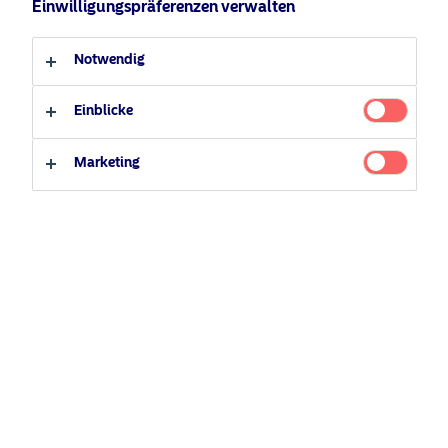
Einwilligungspräferenzen verwalten
Anleger-Typ
Notwendig
Professioneller Anleger
Privater Anleger
Einblicke
Marketing
Pressemitteilungen