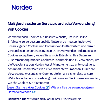
Privater Anleger
visit NordeaAssetManagement.com
Maßgeschneiderter Service durch die Verwendung
von Cookies
Wir verwenden Cookies auf unserer Website, um Ihre Online-
Bitte wählen Sie Ihr Anlegerprofil
Erfahrung zu verbessern und die Nutzung zu messen, indem wir
unsere eigenen Cookies und Cookies von Drittanbietern und damit
aus
verbundenen personenbezogenen Daten verwenden. Indem Sie alle
Cookies akzeptieren, geben Sie uns die Erlaubnis, Ihre Daten im
Land
Zusammenhang mit den Cookies zu sammeln und zu verwenden, um
die Webdienste von Nordea Asset Management zu entwickeln und
Luxemburg
den Inhalt unserer Website für Sie relevanter zu machen. Durch die
Verwendung wesentlicher Cookies stellen wir sicher, dass unsere
Websites sicher und zuverlässig funktionieren. Sie können auswählen,
welche Cookies Sie akzeptieren.
Sprache
Lesen Sie mehr über Cookies
Wie wir Ihre personenbezogenen
Daten verwenden.
Deutsch
Benutzer-ID:
df21d84b-fb16-4b08-bc90-8b7fe828c09e