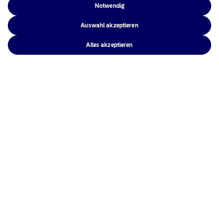
Notwendig
Auswahl akzeptieren
Alles akzeptieren
David Benmussa
Regional Head of France and Benelux, Executive
Director
david.benmussa@nordea.com
Kontakt
Nordea Asset Management ist einer der größten Asset
Manager in den nordischen Ländern und verfügt über
eine globale Präsenz in Europa, Amerika und Asien.