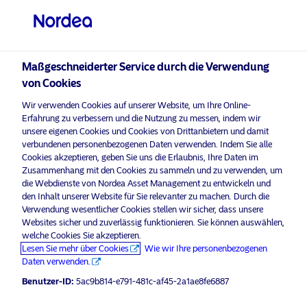
Privater Anleger
visit NordeaAssetManagement.com
Maßgeschneiderter Service durch die Verwendung
von Cookies
Wir verwenden Cookies auf unserer Website, um Ihre Online-
Bitte wählen Sie Ihr Anlegerprofil
Erfahrung zu verbessern und die Nutzung zu messen, indem wir
aus
unsere eigenen Cookies und Cookies von Drittanbietern und damit
verbundenen personenbezogenen Daten verwenden. Indem Sie alle
Land
Cookies akzeptieren, geben Sie uns die Erlaubnis, Ihre Daten im
Zusammenhang mit den Cookies zu sammeln und zu verwenden, um
die Webdienste von Nordea Asset Management zu entwickeln und
Luxemburg
den Inhalt unserer Website für Sie relevanter zu machen. Durch die
Verwendung wesentlicher Cookies stellen wir sicher, dass unsere
Websites sicher und zuverlässig funktionieren. Sie können auswählen,
Sprache
welche Cookies Sie akzeptieren.
Lesen Sie mehr über Cookies
Wie wir Ihre personenbezogenen
Daten verwenden.
Deutsch
Benutzer-ID:
5ac9b814-e791-481c-af45-2a1ae8fe6887