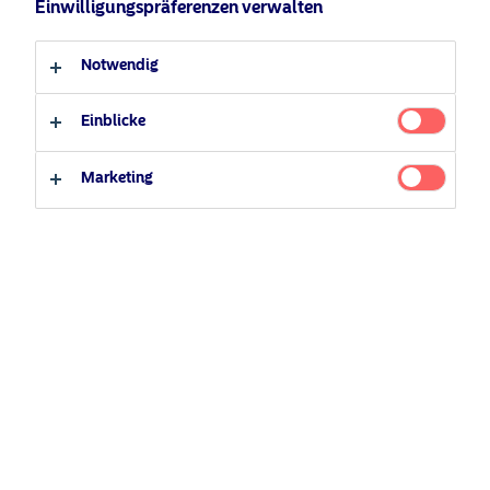
Anleger-Typ
Einwilligungspräferenzen verwalten
Professioneller Anleger
Privater Anleger
Notwendig
Einblicke
Marketing
Kontakt