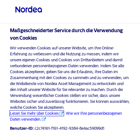
Privater Anleger
Maßgeschneiderter Service durch die Verwendung
von Cookies
Wir verwenden Cookies auf unserer Website, um Ihre Online-
Nordea Asset Management (NAM)
Erfahrung zu verbessern und die Nutzung zu messen, indem wir
unsere eigenen Cookies und Cookies von Drittanbietern und damit
Cookie-Richtlinien
verbundenen personenbezogenen Daten verwenden. Indem Sie alle
Cookies akzeptieren, geben Sie uns die Erlaubnis, Ihre Daten im
Zusammenhang mit den Cookies zu sammeln und zu verwenden, um
Cookies
die Webdienste von Nordea Asset Management zu entwickeln und
den Inhalt unserer Website für Sie relevanter zu machen. Durch die
Was sind Cookies?
Verwendung wesentlicher Cookies stellen wir sicher, dass unsere
Websites sicher und zuverlässig funktionieren. Sie können auswählen,
Cookies sind kleine Textdateien aus Buchstaben und
welche Cookies Sie akzeptieren.
Zahlen, die auf Ihrem Computer oder Endgerät gespeichert
Lesen Sie mehr über Cookies
Wie wir Ihre personenbezogenen
Daten verwenden.
werden. Cookies werden gesetzt, wenn Sie eine Website
besuchen, die Cookies verwendet. Sie werden z.B.
Benutzer-ID:
c2c74161-f161-4192-9384-8e4ac59099d1
verwendet, um die von Ihnen auf der Website besuchten