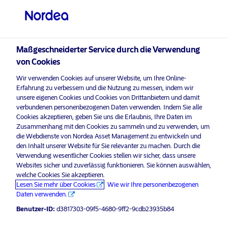
Professioneller Anleger
visit NordeaAssetManagement.com
Maßgeschneiderter Service durch die Verwendung
von Cookies
Wir verwenden Cookies auf unserer Website, um Ihre Online-
Erfahrung zu verbessern und die Nutzung zu messen, indem wir
Bitte wählen Sie Ihr Anlegerprofil
unsere eigenen Cookies und Cookies von Drittanbietern und damit
aus
verbundenen personenbezogenen Daten verwenden. Indem Sie alle
Cookies akzeptieren, geben Sie uns die Erlaubnis, Ihre Daten im
Land
Zusammenhang mit den Cookies zu sammeln und zu verwenden, um
die Webdienste von Nordea Asset Management zu entwickeln und
den Inhalt unserer Website für Sie relevanter zu machen. Durch die
Luxemburg
Verwendung wesentlicher Cookies stellen wir sicher, dass unsere
Websites sicher und zuverlässig funktionieren. Sie können auswählen,
welche Cookies Sie akzeptieren.
Sprache
Lesen Sie mehr über Cookies
Wie wir Ihre personenbezogenen
Daten verwenden.
Deutsch
Benutzer-ID:
d3817303-09f5-4680-9ff2-9cdb23935b84