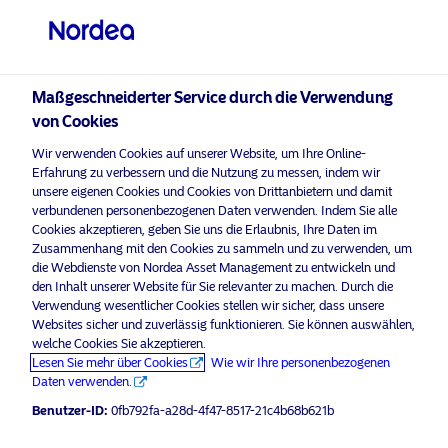
Privater Anleger
visit NordeaAssetManagement.com
Maßgeschneiderter Service durch die Verwendung
von Cookies
Bitte wählen Sie Ihr Anlegerprofil
Wir verwenden Cookies auf unserer Website, um Ihre Online-
aus
Erfahrung zu verbessern und die Nutzung zu messen, indem wir
unsere eigenen Cookies und Cookies von Drittanbietern und damit
Land
verbundenen personenbezogenen Daten verwenden. Indem Sie alle
Nordea Asset Management ist einer der größten Asset
Cookies akzeptieren, geben Sie uns die Erlaubnis, Ihre Daten im
Manager in den nordischen Ländern und verfügt über
Zusammenhang mit den Cookies zu sammeln und zu verwenden, um
Luxemburg
eine globale Präsenz in Europa, Amerika und Asien.
die Webdienste von Nordea Asset Management zu entwickeln und
den Inhalt unserer Website für Sie relevanter zu machen. Durch die
Verwendung wesentlicher Cookies stellen wir sicher, dass unsere
Risikohinweise
Sprache
Websites sicher und zuverlässig funktionieren. Sie können auswählen,
welche Cookies Sie akzeptieren.
Lesen Sie mehr über Cookies
Wie wir Ihre personenbezogenen
Deutsch
Home
Nutzungsbedingungen
Daten verwenden.
Über uns
Datenschutzerklärung
Benutzer-ID:
0fb792fa-a28d-4f47-8517-21c4b68b621b
Anleger-Typ
Fonds
Cookie-Richtlinien