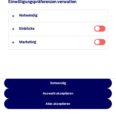
Einwilligungspräferenzen verwalten
Verantwortungsbewusste
Zugänglichkeit
Professioneller Anleger
Privater Anleger
Investments
Sitemap
Notwendig
News
Kontakt
Einblicke
Marketing
NAM Global
©2026 – Nordea Asset Management – alle Rechte vorbehalten
Notwendig
Auswahl akzeptieren
Alles akzeptieren