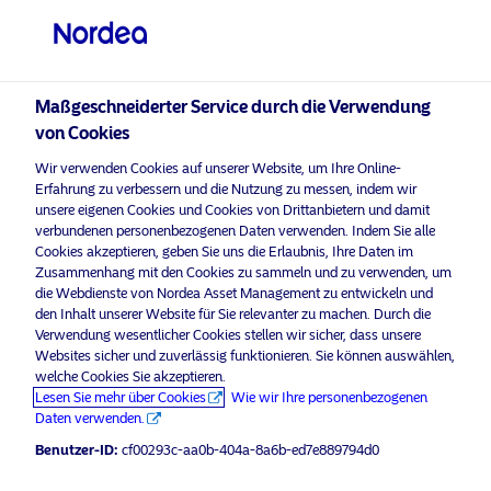
Privater Anleger
visit NordeaAssetManagement.com
Maßgeschneiderter Service durch die Verwendung
von Cookies
Bitte wählen Sie Ihr Anlegerprofil
Wir verwenden Cookies auf unserer Website, um Ihre Online-
aus
Erfahrung zu verbessern und die Nutzung zu messen, indem wir
unsere eigenen Cookies und Cookies von Drittanbietern und damit
Land
verbundenen personenbezogenen Daten verwenden. Indem Sie alle
Nordea Asset Management ist einer der größten Asset
Cookies akzeptieren, geben Sie uns die Erlaubnis, Ihre Daten im
Manager in den nordischen Ländern und verfügt über
Zusammenhang mit den Cookies zu sammeln und zu verwenden, um
Luxemburg
eine globale Präsenz in Europa, Amerika und Asien.
die Webdienste von Nordea Asset Management zu entwickeln und
den Inhalt unserer Website für Sie relevanter zu machen. Durch die
Verwendung wesentlicher Cookies stellen wir sicher, dass unsere
Risikohinweise
Sprache
Websites sicher und zuverlässig funktionieren. Sie können auswählen,
welche Cookies Sie akzeptieren.
Lesen Sie mehr über Cookies
Wie wir Ihre personenbezogenen
Deutsch
Home
Nutzungsbedingungen
Daten verwenden.
Über uns
Datenschutzerklärung
Benutzer-ID:
cf00293c-aa0b-404a-8a6b-ed7e889794d0
Anleger-Typ
Fonds
Cookie-Richtlinien