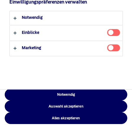
Einwilligungspräferenzen verwalten
Verantwortungsbewusste
Zugänglichkeit
Professioneller Anleger
Privater Anleger
Investments
Sitemap
Notwendig
News
Kontakt
Einblicke
Marketing
NAM Global
©2026 – Nordea Asset Management – alle Rechte vorbehalten
Notwendig
Auswahl akzeptieren
Alles akzeptieren