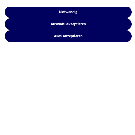
eine globale Präsenz in Europa, Amerika und Asien.
Notwendig
Risikohinweise
Auswahl akzeptieren
Home
Alles akzeptieren
Nutzungsbedingungen
Über uns
Datenschutzerklärung
Fonds
Cookie-Richtlinien
Verantwortungsbewusste
Zugänglichkeit
Investments
Sitemap
News
Kontakt
NAM Global