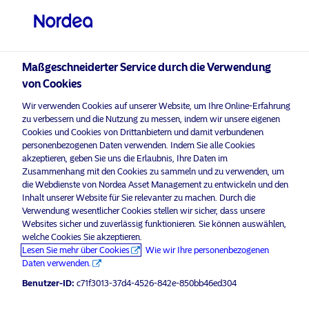
Professioneller Anleger
visit NordeaAssetManagement.com
Maßgeschneiderter Service durch die Verwendung
von Cookies
Bitte wählen Sie Ihr Anlegerprofil
Wir verwenden Cookies auf unserer Website, um Ihre Online-Erfahrung
aus
zu verbessern und die Nutzung zu messen, indem wir unsere eigenen
Cookies und Cookies von Drittanbietern und damit verbundenen
personenbezogenen Daten verwenden. Indem Sie alle Cookies
Land
akzeptieren, geben Sie uns die Erlaubnis, Ihre Daten im
Zusammenhang mit den Cookies zu sammeln und zu verwenden, um
Luxemburg
die Webdienste von Nordea Asset Management zu entwickeln und den
Inhalt unserer Website für Sie relevanter zu machen. Durch die
Verwendung wesentlicher Cookies stellen wir sicher, dass unsere
Websites sicher und zuverlässig funktionieren. Sie können auswählen,
Sprache
welche Cookies Sie akzeptieren.
Lesen Sie mehr über Cookies
Wie wir Ihre personenbezogenen
Deutsch
Daten verwenden.
Benutzer-ID:
c71f3013-37d4-4526-842e-850bb46ed304
Anleger-Typ