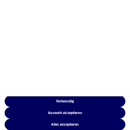
Home
Nutzungsbedingungen
Über uns
Datenschutzerklärung
Fonds
Cookie-Richtlinien
Verantwortungsbewusste
Zugänglichkeit
Investments
Sitemap
News
Kontakt
Notwendig
NAM Global
Auswahl akzeptieren
Alles akzeptieren