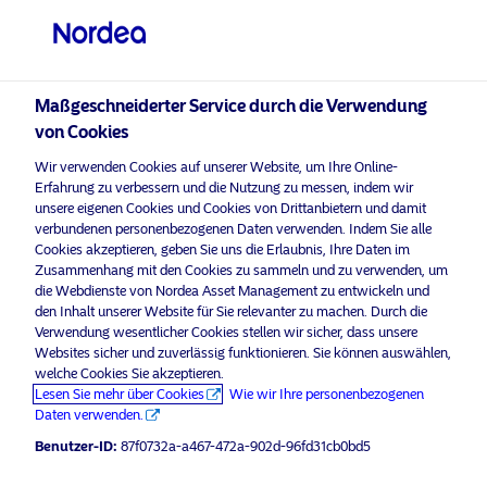
Professioneller Anleger
Maßgeschneiderter Service durch die Verwendung
von Cookies
Machen Sie mit Ihren
visit NordeaAssetManagement.com
Wir verwenden Cookies auf unserer Website, um Ihre Online-
Geldanlagen den
Erfahrung zu verbessern und die Nutzung zu messen, indem wir
unsere eigenen Cookies und Cookies von Drittanbietern und damit
Unterschied.
verbundenen personenbezogenen Daten verwenden. Indem Sie alle
Cookies akzeptieren, geben Sie uns die Erlaubnis, Ihre Daten im
Bitte wählen Sie Ihr Anlegerprofil
Zusammenhang mit den Cookies zu sammeln und zu verwenden, um
die Webdienste von Nordea Asset Management zu entwickeln und
aus
den Inhalt unserer Website für Sie relevanter zu machen. Durch die
Unsere Reise zu nachhaltigen
Verwendung wesentlicher Cookies stellen wir sicher, dass unsere
Land
Investitionen begann vor über 35
Websites sicher und zuverlässig funktionieren. Sie können auswählen,
Jahren mit der Auflegung unseres
welche Cookies Sie akzeptieren.
Lesen Sie mehr über Cookies
Wie wir Ihre personenbezogenen
Luxemburg
ersten ESG-Produkts. Bei Nordea sind
Daten verwenden.
Erträge und Verantwortung wichtig.
Benutzer-ID:
87f0732a-a467-472a-902d-96fd31cb0bd5
Sprache