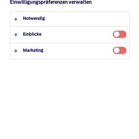
Einwilligungspräferenzen verwalten
Anleger-Typ
Notwendig
Professioneller Anleger
Privater Anleger
Einblicke
Marketing