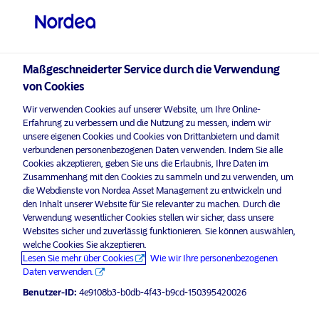
Professioneller Anleger
visit NordeaAssetManagement.com
Maßgeschneiderter Service durch die Verwendung
von Cookies
Wir verwenden Cookies auf unserer Website, um Ihre Online-
Bitte wählen Sie Ihr Anlegerprofil
Erfahrung zu verbessern und die Nutzung zu messen, indem wir
unsere eigenen Cookies und Cookies von Drittanbietern und damit
aus
verbundenen personenbezogenen Daten verwenden. Indem Sie alle
Cookies akzeptieren, geben Sie uns die Erlaubnis, Ihre Daten im
Land
Zusammenhang mit den Cookies zu sammeln und zu verwenden, um
die Webdienste von Nordea Asset Management zu entwickeln und
den Inhalt unserer Website für Sie relevanter zu machen. Durch die
Luxemburg
Verwendung wesentlicher Cookies stellen wir sicher, dass unsere
Websites sicher und zuverlässig funktionieren. Sie können auswählen,
welche Cookies Sie akzeptieren.
Sprache
Lesen Sie mehr über Cookies
Wie wir Ihre personenbezogenen
Daten verwenden.
Deutsch
Benutzer-ID:
4e9108b3-b0db-4f43-b9cd-150395420026