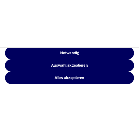
22 April 2026
Nordea Asset Management, recognised leader in
Sustainable Investment, extends its reach to New
Zealand with Pathfinder AM mandate
Ansicht
Notwendig
Auswahl akzeptieren
18 Februar 2026
Alles akzeptieren
Nordea AMs cash-aktivierender Active Rates
Opportunities Fund übersteigt 1 Mrd. Euro AuM
Ansicht
30 Januar 2026
Nordea 1 –Empower Europe Fund erreicht inmitten