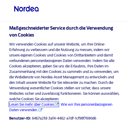
Professioneller Anleger
Maßgeschneiderter Service durch die Verwendung
von Cookies
Wir verwenden Cookies auf unserer Website, um Ihre Online-
Erfahrung zu verbessern und die Nutzung zu messen, indem wir
Nordea Asset Management Dezember 2025
unsere eigenen Cookies und Cookies von Drittanbietern und damit
verbundenen personenbezogenen Daten verwenden. Indem Sie alle
Nordea Asset Management
Cookies akzeptieren, geben Sie uns die Erlaubnis, Ihre Daten im
Zusammenhang mit den Cookies zu sammeln und zu verwenden, um
Datenschutzrichtlinie
die Webdienste von Nordea Asset Management zu entwickeln und
den Inhalt unserer Website für Sie relevanter zu machen. Durch die
Nordea Asset Management verpflichtet sich, Ihre
Verwendung wesentlicher Cookies stellen wir sicher, dass unsere
Persönlichkeitsrechte umfassend zu schützen und Ihre
Websites sicher und zuverlässig funktionieren. Sie können auswählen,
welche Cookies Sie akzeptieren.
personenbezogenen Daten sicher aufzubewahren. Diese
Lesen Sie mehr über Cookies
Wie wir Ihre personenbezogenen
Datenschutzrichtlinie soll Ihnen helfen zu verstehen,
Daten verwenden.
welche Ihrer personenbezogenen Daten wir erheben,
Benutzer-ID:
64b7a2fd-3af4-4462-a7df-1cf98f7690d6
warum wir sie erheben, wie wir sie speichern und
weitergeben, wie die personenbezogenen Daten geschützt