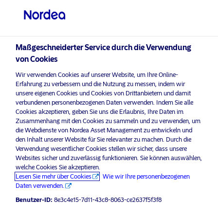
Professioneller Anleger
visit NordeaAssetManagement.com
Maßgeschneiderter Service durch die Verwendung
von Cookies
Wir verwenden Cookies auf unserer Website, um Ihre Online-
Erfahrung zu verbessern und die Nutzung zu messen, indem wir
Bitte wählen Sie Ihr Anlegerprofil
unsere eigenen Cookies und Cookies von Drittanbietern und damit
aus
verbundenen personenbezogenen Daten verwenden. Indem Sie alle
Cookies akzeptieren, geben Sie uns die Erlaubnis, Ihre Daten im
Zusammenhang mit den Cookies zu sammeln und zu verwenden, um
Land
die Webdienste von Nordea Asset Management zu entwickeln und
Unternehmenskommunikation
den Inhalt unserer Website für Sie relevanter zu machen. Durch die
Luxemburg
Anlegernachfrage lässt Nordeas
Verwendung wesentlicher Cookies stellen wir sicher, dass unsere
Websites sicher und zuverlässig funktionieren. Sie können auswählen,
Empower Europe Fund im ersten
welche Cookies Sie akzeptieren.
Jahr auf über 850 Mio. EUR wachsen
Lesen Sie mehr über Cookies
Wie wir Ihre personenbezogenen
Sprache
Daten verwenden.
12 Juni 2026
Pressemitteilungen
Benutzer-ID:
8e3c4e15-7d11-43c8-8063-ce2637f5f3f8
Deutsch