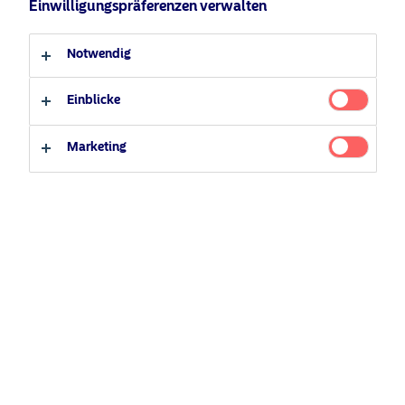
Einwilligungspräferenzen verwalten
Anleger-Typ
Notwendig
Luxemburg, LU, 12. Juni 2026
— Ein Jahr nach seiner
Professioneller Anleger
Privater Anleger
Auflegung hat der Nordea 1 – Empower Europe Fund
(ISINs: BP EUR – LU3076185084 / BI EUR –
Einblicke
LU3076185167) von Nordea Asset Management (NAM)
die Stärke und Relevanz seiner Anlagethese in einer
Marketing
entscheidenden Phase für Europa unter Beweis gestellt.
Getragen von einer hohen Anlegernachfrage überschritt
das Fondsvermögen die Marke von 850 Mio. EUR Assets
under Management (AuM).
Dieser Meilenstein markiert den ersten Jahrestag einer
Strategie, die auf einer zentralen Überzeugung basiert:
Europas strategische Neuausrichtung ist struktureller
Natur und nicht nur ein vorübergehendes Phänomen. Das
Streben nach größerer strategischer Autonomie verändert
die europäische Investitionslandschaft nachhaltig.
In den vergangenen zwölf Monaten hat sich das die
Anlagethese weiter gefestigt.. Die Notwendigkeit, die