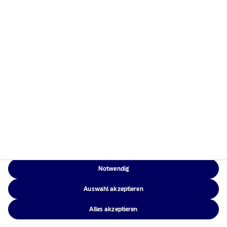
Home
Nutzungsbedingungen
Über uns
Datenschutzerklärung
Fonds
Cookie-Richtlinien
Verantwortungsbewusste
Zugänglichkeit
Investments
Sitemap
News
Kontakt
Notwendig
NAM Global
Auswahl akzeptieren
Alles akzeptieren
©2026 – Nordea Asset Management – alle Rechte vorbehalten