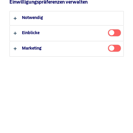
Einwilligungspräferenzen verwalten
Deutsch
Notwendig
Anteilsklassen
Anleger-Typ
Einblicke
Professioneller Anleger
Privater Anleger
Marketing