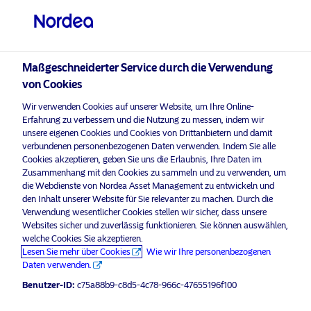
Professioneller Anleger
Maßgeschneiderter Service durch die Verwendung
von Cookies
visit NordeaAssetManagement.com
Wir verwenden Cookies auf unserer Website, um Ihre Online-
Erfahrung zu verbessern und die Nutzung zu messen, indem wir
unsere eigenen Cookies und Cookies von Drittanbietern und damit
verbundenen personenbezogenen Daten verwenden. Indem Sie alle
Cookies akzeptieren, geben Sie uns die Erlaubnis, Ihre Daten im
Bitte wählen Sie Ihr Anlegerprofil
Empower Europe
Zusammenhang mit den Cookies zu sammeln und zu verwenden, um
aus
die Webdienste von Nordea Asset Management zu entwickeln und
den Inhalt unserer Website für Sie relevanter zu machen. Durch die
Die Zeit ist jetzt.
Land
Verwendung wesentlicher Cookies stellen wir sicher, dass unsere
Websites sicher und zuverlässig funktionieren. Sie können auswählen,
welche Cookies Sie akzeptieren.
Luxemburg
Lesen Sie mehr über Cookies
Wie wir Ihre personenbezogenen
Mehr entdecken
Daten verwenden.
Benutzer-ID:
c75a88b9-c8d5-4c78-966c-47655196f100
Sprache