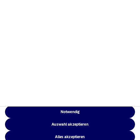
16 Juni, 2026
Video
One year. One clear winner.
Notwendig
28 Mai, 2026
Video
Auswahl akzeptieren
Energy Transition: New Drivers, New Winners
Alles akzeptieren