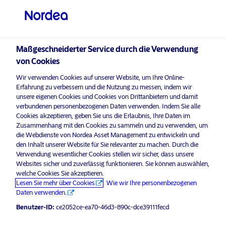
Professioneller Anleger
Maßgeschneiderter Service durch die Verwendung
visit NordeaAssetManagement.com
von Cookies
Wir verwenden Cookies auf unserer Website, um Ihre Online-
Erfahrung zu verbessern und die Nutzung zu messen, indem wir
unsere eigenen Cookies und Cookies von Drittanbietern und damit
Bitte wählen Sie Ihr Anlegerprofil
verbundenen personenbezogenen Daten verwenden. Indem Sie alle
Cookies akzeptieren, geben Sie uns die Erlaubnis, Ihre Daten im
aus
Zusammenhang mit den Cookies zu sammeln und zu verwenden, um
die Webdienste von Nordea Asset Management zu entwickeln und
Land
den Inhalt unserer Website für Sie relevanter zu machen. Durch die
Verwendung wesentlicher Cookies stellen wir sicher, dass unsere
Websites sicher und zuverlässig funktionieren. Sie können auswählen,
Luxemburg
welche Cookies Sie akzeptieren.
Lesen Sie mehr über Cookies
Wie wir Ihre personenbezogenen
Daten verwenden.
Sprache
Benutzer-ID:
ce2052ce-ea70-46d3-890c-dce39111fecd
Deutsch