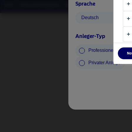
Sprache
©2026 – Nordea Asset Management – alle Rechte vorbehalten
Deutsch
Anleger-Typ
Professioneller Anle
No
Privater Anleger