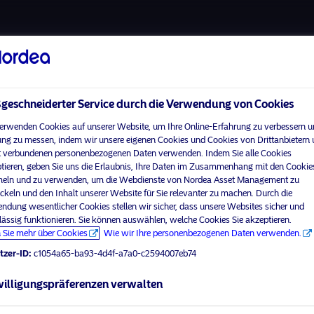
Über uns
Fonds
Verantwortungsbewuss
eschneiderter Service durch die Verwendung von Cookies
erwenden Cookies auf unserer Website, um Ihre Online-Erfahrung zu verbessern u
ng zu messen, indem wir unsere eigenen Cookies und Cookies von Drittanbietern
 verbundenen personenbezogenen Daten verwenden. Indem Sie alle Cookies
Home
Nutzungsbedingungen
tieren, geben Sie uns die Erlaubnis, Ihre Daten im Zusammenhang mit den Cookie
visit No
Über uns
Datenschutzerklärung
ln und zu verwenden, um die Webdienste von Nordea Asset Management zu
ckeln und den Inhalt unserer Website für Sie relevanter zu machen. Durch die
Fonds
Cookie-Richtlinien
ndung wesentlicher Cookies stellen wir sicher, dass unsere Websites sicher und
Ihr Anlegerprofil aus
Verantwortungsbewusste
Zugänglichkeit
lässig funktionieren. Sie können auswählen, welche Cookies Sie akzeptieren.
Investments
 Sie mehr über Cookies
Wie wir Ihre personenbezogenen Daten verwenden.
Sitemap
News
tzer-ID:
c1054a65-ba93-4d4f-a7a0-c2594007eb74
Kontakt
illigungspräferenzen verwalten