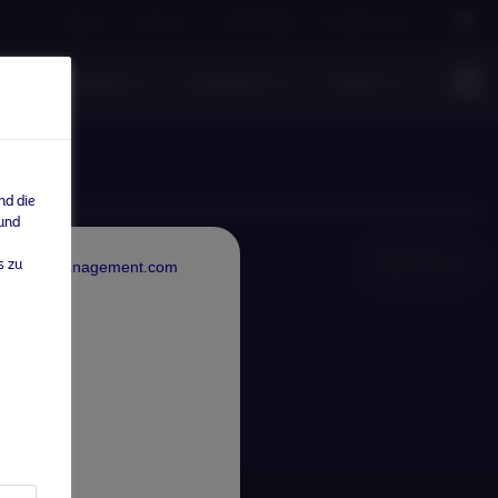
Careers
Contact us
NAM Global
Nordea Group
te Investments
Einblicke
News
nd die
 und
NAM Global
s zu
rdeaAssetManagement.com