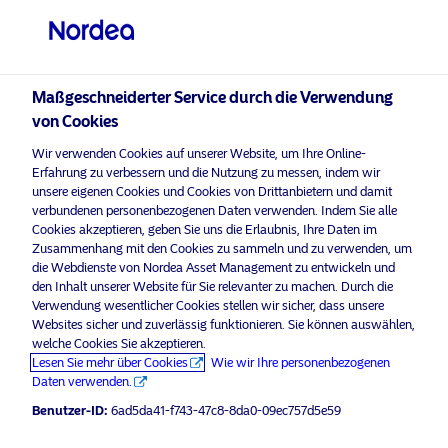
Professioneller Anleger
visit NordeaAssetManagement.com
Maßgeschneiderter Service durch die Verwendung
von Cookies
Bitte wählen Sie Ihr Anlegerprofil
Wir verwenden Cookies auf unserer Website, um Ihre Online-
aus
Erfahrung zu verbessern und die Nutzung zu messen, indem wir
unsere eigenen Cookies und Cookies von Drittanbietern und damit
Land
verbundenen personenbezogenen Daten verwenden. Indem Sie alle
Nordea Asset Management ist einer der größten Asset
Cookies akzeptieren, geben Sie uns die Erlaubnis, Ihre Daten im
Manager in den nordischen Ländern und verfügt über
Zusammenhang mit den Cookies zu sammeln und zu verwenden, um
Luxemburg
eine globale Präsenz in Europa, Amerika und Asien.
die Webdienste von Nordea Asset Management zu entwickeln und
den Inhalt unserer Website für Sie relevanter zu machen. Durch die
Verwendung wesentlicher Cookies stellen wir sicher, dass unsere
Risikohinweise
Sprache
Websites sicher und zuverlässig funktionieren. Sie können auswählen,
welche Cookies Sie akzeptieren.
Lesen Sie mehr über Cookies
Wie wir Ihre personenbezogenen
Deutsch
Home
Nutzungsbedingungen
Daten verwenden.
Über uns
Datenschutzerklärung
Benutzer-ID:
6ad5da41-f743-47c8-8da0-09ec757d5e59
Anleger-Typ
Fonds
Cookie-Richtlinien