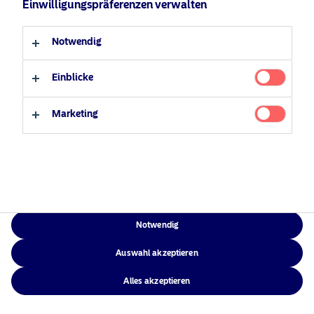
Einwilligungspräferenzen verwalten
Verantwortungsbewusste
Zugänglichkeit
Professioneller Anleger
Privater Anleger
Investments
Sitemap
Notwendig
News
Kontakt
Einblicke
Marketing
NAM Global
©2026 – Nordea Asset Management – alle Rechte vorbehalten
Notwendig
Auswahl akzeptieren
Alles akzeptieren