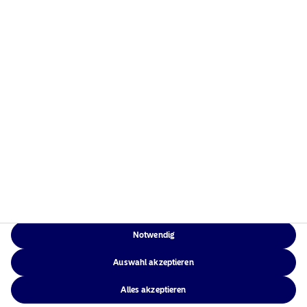
Home
Nutzungsbedingungen
Über uns
Datenschutzerklärung
Fonds
Cookie-Richtlinien
Verantwortungsbewusste
Zugänglichkeit
Investments
Sitemap
News
Kontakt
Notwendig
NAM Global
Auswahl akzeptieren
Alles akzeptieren
©2026 – Nordea Asset Management – alle Rechte vorbehalten