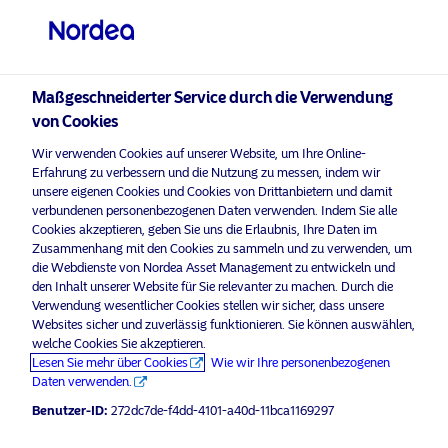
Professioneller Anleger
Maßgeschneiderter Service durch die Verwendung
von Cookies
visit NordeaAssetManagement.com
Wir verwenden Cookies auf unserer Website, um Ihre Online-
Erfahrung zu verbessern und die Nutzung zu messen, indem wir
unsere eigenen Cookies und Cookies von Drittanbietern und damit
verbundenen personenbezogenen Daten verwenden. Indem Sie alle
Bitte wählen Sie Ihr Anlegerprofil
Cookies akzeptieren, geben Sie uns die Erlaubnis, Ihre Daten im
aus
Zusammenhang mit den Cookies zu sammeln und zu verwenden, um
die Webdienste von Nordea Asset Management zu entwickeln und
Werbematerial
den Inhalt unserer Website für Sie relevanter zu machen. Durch die
Land
Nachhaltige Sachwerte machen
Verwendung wesentlicher Cookies stellen wir sicher, dass unsere
Websites sicher und zuverlässig funktionieren. Sie können auswählen,
Städte smart
Luxemburg
welche Cookies Sie akzeptieren.
Lesen Sie mehr über Cookies
Wie wir Ihre personenbezogenen
21 September 2023
Einblicke
ESG Einblicke
Daten verwenden.
Sprache
Benutzer-ID:
272dc7de-f4dd-4101-a40d-11bca1169297
Deutsch