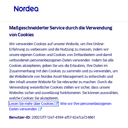
Professioneller Anleger
Maßgeschneiderter Service durch die Verwendung
von Cookies
visit NordeaAssetManagement.com
Wir verwenden Cookies auf unserer Website, um Ihre Online-
Erfahrung zu verbessern und die Nutzung zu messen, indem wir
unsere eigenen Cookies und Cookies von Drittanbietern und damit
verbundenen personenbezogenen Daten verwenden. Indem Sie alle
Bitte wählen Sie Ihr Anlegerprofil
Cookies akzeptieren, geben Sie uns die Erlaubnis, Ihre Daten im
aus
Zusammenhang mit den Cookies zu sammeln und zu verwenden, um
die Webdienste von Nordea Asset Management zu entwickeln und
Advertising Material
Land
den Inhalt unserer Website für Sie relevanter zu machen. Durch die
Nordea launches two new Article 9
Verwendung wesentlicher Cookies stellen wir sicher, dass unsere
Websites sicher und zuverlässig funktionieren. Sie können auswählen,
Sustainable Labelled Bond Funds
Luxemburg
welche Cookies Sie akzeptieren.
aiming for both returns and impact
Lesen Sie mehr über Cookies
Wie wir Ihre personenbezogenen
Daten verwenden.
Sprache
15 Mai 2024
Pressemitteilungen
Benutzer-ID:
200212f7-12e7-4394-af57-62e7ca724861
Deutsch