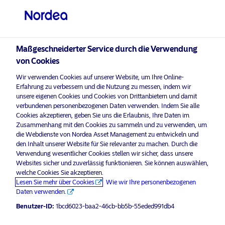
Professioneller Anleger
Maßgeschneiderter Service durch die Verwendung
visit NordeaAssetManagement.com
von Cookies
Wir verwenden Cookies auf unserer Website, um Ihre Online-
Erfahrung zu verbessern und die Nutzung zu messen, indem wir
unsere eigenen Cookies und Cookies von Drittanbietern und damit
Bitte wählen Sie Ihr Anlegerprofil
verbundenen personenbezogenen Daten verwenden. Indem Sie alle
aus
Cookies akzeptieren, geben Sie uns die Erlaubnis, Ihre Daten im
Zusammenhang mit den Cookies zu sammeln und zu verwenden, um
die Webdienste von Nordea Asset Management zu entwickeln und
Land
Werbematerial
den Inhalt unserer Website für Sie relevanter zu machen. Durch die
Warum Stabilität in 2023 im Fokus
Verwendung wesentlicher Cookies stellen wir sicher, dass unsere
Luxemburg
Websites sicher und zuverlässig funktionieren. Sie können auswählen,
stehen wird
welche Cookies Sie akzeptieren.
Lesen Sie mehr über Cookies
Wie wir Ihre personenbezogenen
19 Januar 2023
Einblicke
Sprache
Daten verwenden.
Benutzer-ID:
1bcd6023-baa2-46cb-bb5b-55eded991db4
Deutsch