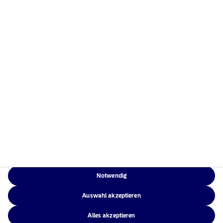
Risikohinweise
Home
Nutzungsbedingungen
Über uns
Datenschutzerklärung
Fonds
Cookie-Richtlinien
Verantwortungsbewusste
Zugänglichkeit
Investments
Sitemap
News
Kontakt
Notwendig
NAM Global
Auswahl akzeptieren
Alles akzeptieren