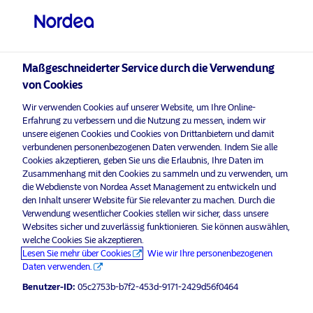
Professioneller Anleger
visit NordeaAssetManagement.com
Maßgeschneiderter Service durch die Verwendung
von Cookies
Bitte wählen Sie Ihr Anlegerprofil
Wir verwenden Cookies auf unserer Website, um Ihre Online-
aus
Erfahrung zu verbessern und die Nutzung zu messen, indem wir
unsere eigenen Cookies und Cookies von Drittanbietern und damit
Land
verbundenen personenbezogenen Daten verwenden. Indem Sie alle
Nordea Asset Management ist einer der größten Asset
Cookies akzeptieren, geben Sie uns die Erlaubnis, Ihre Daten im
Manager in den nordischen Ländern und verfügt über
Zusammenhang mit den Cookies zu sammeln und zu verwenden, um
Luxemburg
eine globale Präsenz in Europa, Amerika und Asien.
die Webdienste von Nordea Asset Management zu entwickeln und
den Inhalt unserer Website für Sie relevanter zu machen. Durch die
Verwendung wesentlicher Cookies stellen wir sicher, dass unsere
Risikohinweise
Sprache
Websites sicher und zuverlässig funktionieren. Sie können auswählen,
welche Cookies Sie akzeptieren.
Lesen Sie mehr über Cookies
Wie wir Ihre personenbezogenen
Deutsch
Home
Nutzungsbedingungen
Daten verwenden.
Über uns
Datenschutzerklärung
Benutzer-ID:
05c2753b-b7f2-453d-9171-2429d56f0464
Anleger-Typ
Fonds
Cookie-Richtlinien