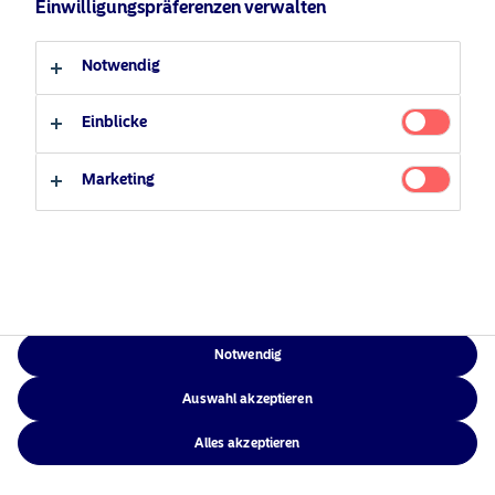
Einwilligungspräferenzen verwalten
Verantwortungsbewusste
Zugänglichkeit
Professioneller Anleger
Privater Anleger
Investments
Sitemap
Notwendig
News
Kontakt
Einblicke
Marketing
NAM Global
©2026 – Nordea Asset Management – alle Rechte vorbehalten
Notwendig
Auswahl akzeptieren
Alles akzeptieren