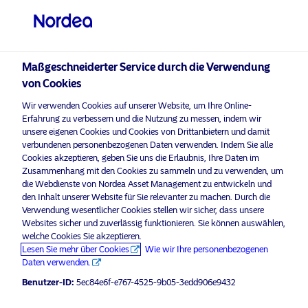
Professioneller Anleger
visit NordeaAssetManagement.com
Maßgeschneiderter Service durch die Verwendung
von Cookies
Wir verwenden Cookies auf unserer Website, um Ihre Online-
Bitte wählen Sie Ihr Anlegerprofil
Erfahrung zu verbessern und die Nutzung zu messen, indem wir
aus
unsere eigenen Cookies und Cookies von Drittanbietern und damit
verbundenen personenbezogenen Daten verwenden. Indem Sie alle
Land
Cookies akzeptieren, geben Sie uns die Erlaubnis, Ihre Daten im
aktivieren Sie Marketing-
, um diesen Inhalt
Bitte
Zusammenhang mit den Cookies zu sammeln und zu verwenden, um
Cookies
anzuzeigen.
die Webdienste von Nordea Asset Management zu entwickeln und
Luxemburg
den Inhalt unserer Website für Sie relevanter zu machen. Durch die
Verwendung wesentlicher Cookies stellen wir sicher, dass unsere
Websites sicher und zuverlässig funktionieren. Sie können auswählen,
Sprache
welche Cookies Sie akzeptieren.
Energy Transition: New Drivers, New
Lesen Sie mehr über Cookies
Wie wir Ihre personenbezogenen
Winners
Daten verwenden.
Deutsch
Benutzer-ID:
5ec84e6f-e767-4525-9b05-3edd906e9432
28 Mai 2026