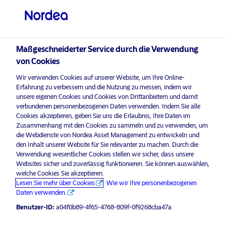
Professioneller Anleger
visit NordeaAssetManagement.com
Maßgeschneiderter Service durch die Verwendung
von Cookies
Wir verwenden Cookies auf unserer Website, um Ihre Online-
Bitte wählen Sie Ihr Anlegerprofil
Erfahrung zu verbessern und die Nutzung zu messen, indem wir
aus
unsere eigenen Cookies und Cookies von Drittanbietern und damit
verbundenen personenbezogenen Daten verwenden. Indem Sie alle
Land
Cookies akzeptieren, geben Sie uns die Erlaubnis, Ihre Daten im
Oops! Please
enable marketing cookies
to view
Zusammenhang mit den Cookies zu sammeln und zu verwenden, um
content like this from Nordea
die Webdienste von Nordea Asset Management zu entwickeln und
Luxemburg
den Inhalt unserer Website für Sie relevanter zu machen. Durch die
Verwendung wesentlicher Cookies stellen wir sicher, dass unsere
Websites sicher und zuverlässig funktionieren. Sie können auswählen,
Sprache
welche Cookies Sie akzeptieren.
Lesen Sie mehr über Cookies
Wie wir Ihre personenbezogenen
From tension to opportunity:
Daten verwenden.
Deutsch
Navigating Covered Bonds in a
Benutzer-ID:
a04f0b89-4f65-4768-809f-0f9268cba47a
volatile world