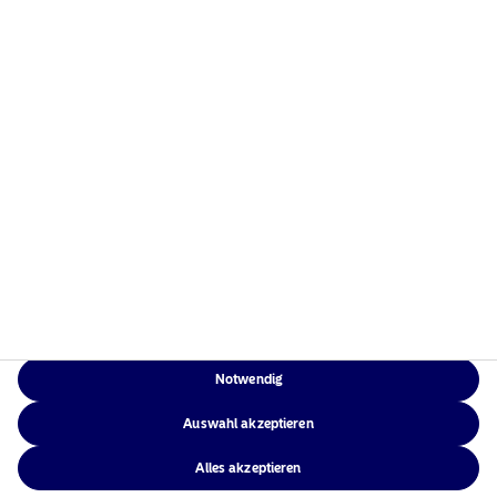
Home
Nutzungsbedingungen
Über uns
Datenschutzerklärung
Fonds
Cookie-Richtlinien
Verantwortungsbewusste
Zugänglichkeit
Investments
Sitemap
News
Kontakt
Notwendig
NAM Global
Auswahl akzeptieren
Alles akzeptieren
©2026 – Nordea Asset Management – alle Rechte vorbehalten