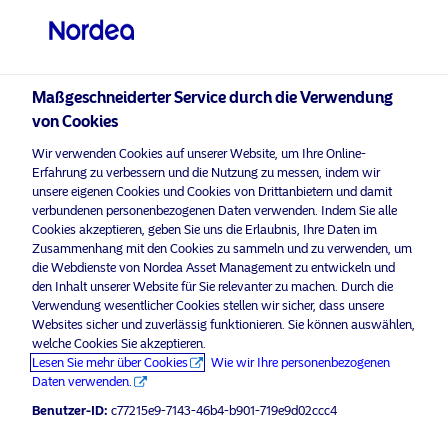
Professioneller Anleger
visit NordeaAssetManagement.com
Maßgeschneiderter Service durch die Verwendung
von Cookies
Nordea Asset Management
Wir verwenden Cookies auf unserer Website, um Ihre Online-
Erfahrung zu verbessern und die Nutzung zu messen, indem wir
Bitte wählen Sie Ihr Anlegerprofil
unsere eigenen Cookies und Cookies von Drittanbietern und damit
aus
verbundenen personenbezogenen Daten verwenden. Indem Sie alle
Bitte
aktivieren Sie Marketing-Cookies
, um diesen Inhalt anzuhö
Cookies akzeptieren, geben Sie uns die Erlaubnis, Ihre Daten im
Land
Zusammenhang mit den Cookies zu sammeln und zu verwenden, um
die Webdienste von Nordea Asset Management zu entwickeln und
den Inhalt unserer Website für Sie relevanter zu machen. Durch die
Luxemburg
Verwendung wesentlicher Cookies stellen wir sicher, dass unsere
Websites sicher und zuverlässig funktionieren. Sie können auswählen,
welche Cookies Sie akzeptieren.
Morning Espresso with Paul and
Sprache
Lesen Sie mehr über Cookies
Wie wir Ihre personenbezogenen
Carlo – 16.12.2020 – For professional
Daten verwenden.
investors only
Deutsch
Benutzer-ID:
c77215e9-7143-46b4-b901-719e9d02ccc4