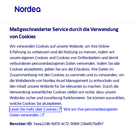
Professioneller Anleger
visit NordeaAssetManagement.com
Maßgeschneiderter Service durch die Verwendung
von Cookies
Wir verwenden Cookies auf unserer Website, um Ihre Online-
Bitte wählen Sie Ihr Anlegerprofil
Erfahrung zu verbessern und die Nutzung zu messen, indem wir
aus
unsere eigenen Cookies und Cookies von Drittanbietern und damit
verbundenen personenbezogenen Daten verwenden. Indem Sie alle
Land
Cookies akzeptieren, geben Sie uns die Erlaubnis, Ihre Daten im
aktivieren Sie Marketing-
, um diesen Inhalt
Bitte
Zusammenhang mit den Cookies zu sammeln und zu verwenden, um
Cookies
anzuzeigen.
die Webdienste von Nordea Asset Management zu entwickeln und
Luxemburg
den Inhalt unserer Website für Sie relevanter zu machen. Durch die
Verwendung wesentlicher Cookies stellen wir sicher, dass unsere
Websites sicher und zuverlässig funktionieren. Sie können auswählen,
Sprache
welche Cookies Sie akzeptieren.
NAM Talks – Inflation, uncertainty
Lesen Sie mehr über Cookies
Wie wir Ihre personenbezogenen
and Ukraine
Daten verwenden.
Deutsch
Benutzer-ID:
5aea22db-8d70-4c72-90b8-25be821bdfe7
23 März 2022