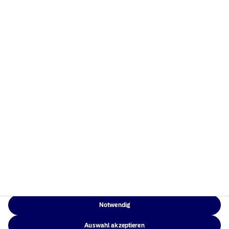
eine globale Präsenz in Europa, Amerika und Asien.
Risikohinweise
Home
Nutzungsbedingungen
Über uns
Datenschutzerklärung
Fonds
Cookie-Richtlinien
Verantwortungsbewusste
Zugänglichkeit
Investments
Sitemap
News
Kontakt
Notwendig
NAM Global
Auswahl akzeptieren