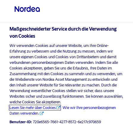
Professioneller Anleger
visit NordeaAssetManagement.com
Maßgeschneiderter Service durch die Verwendung
von Cookies
Nordea Asset Management
Wir verwenden Cookies auf unserer Website, um Ihre Online-
Erfahrung zu verbessern und die Nutzung zu messen, indem wir
Bitte wählen Sie Ihr Anlegerprofil
unsere eigenen Cookies und Cookies von Drittanbietern und damit
aus
verbundenen personenbezogenen Daten verwenden. Indem Sie alle
Bitte
aktivieren Sie Marketing-Cookies
, um diesen Inhalt anzuhö
Cookies akzeptieren, geben Sie uns die Erlaubnis, Ihre Daten im
Land
Zusammenhang mit den Cookies zu sammeln und zu verwenden, um
die Webdienste von Nordea Asset Management zu entwickeln und
den Inhalt unserer Website für Sie relevanter zu machen. Durch die
Luxemburg
Verwendung wesentlicher Cookies stellen wir sicher, dass unsere
Websites sicher und zuverlässig funktionieren. Sie können auswählen,
welche Cookies Sie akzeptieren.
Sprache
Podcast: NAM Talks – Opportunity
Lesen Sie mehr über Cookies
Wie wir Ihre personenbezogenen
knocks
Daten verwenden.
Deutsch
Benutzer-ID:
720e6565-7661-4277-8572-6e217c970659
20 April 2023
Podcast