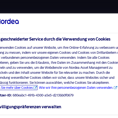
Über uns
Fonds
Verantwortungsbewuss
eschneiderter Service durch die Verwendung von Cookies
erwenden Cookies auf unserer Website, um Ihre Online-Erfahrung zu verbessern u
ng zu messen, indem wir unsere eigenen Cookies und Cookies von Drittanbietern
 verbundenen personenbezogenen Daten verwenden. Indem Sie alle Cookies
Home
Nutzungsbedingungen
tieren, geben Sie uns die Erlaubnis, Ihre Daten im Zusammenhang mit den Cookie
visit No
Über uns
Datenschutzerklärung
ln und zu verwenden, um die Webdienste von Nordea Asset Management zu
ckeln und den Inhalt unserer Website für Sie relevanter zu machen. Durch die
Fonds
Cookie-Richtlinien
ndung wesentlicher Cookies stellen wir sicher, dass unsere Websites sicher und
Ihr Anlegerprofil aus
Verantwortungsbewusste
Zugänglichkeit
lässig funktionieren. Sie können auswählen, welche Cookies Sie akzeptieren.
Investments
 Sie mehr über Cookies
Wie wir Ihre personenbezogenen Daten verwenden.
Sitemap
News
tzer-ID:
680eabc1-491b-4300-a5e5-d213bb0f0679
Kontakt
illigungspräferenzen verwalten