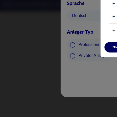
Sprache
©2026 – Nordea Asset Management – alle Rechte vorbehalten
Deutsch
Anleger-Typ
Professioneller Anle
No
Privater Anleger