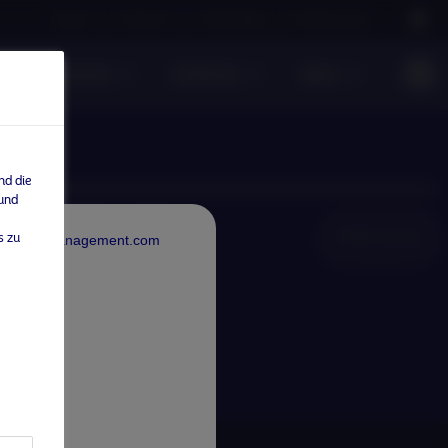
Careers
Contact us
NAM Global
Nordea Group
te Investments
Einblicke
News
nd die
 und
NAM Global
s zu
rdeaAssetManagement.com