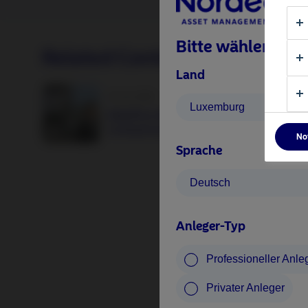
Bitte wählen Sie 
Related Content
Land
25 Juni 2026
Luxemburg
BetaPlus takes its next step. From equit
to fixed income
No
Sprache
Deutsch
Anleger-Typ
Professioneller Anle
Privater Anleger