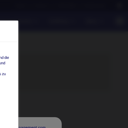
Careers
Contact us
NAM Global
Nordea Group
te Investments
Einblicke
News
nd die
 und
gen.
s zu
rdeaAssetManagement.com