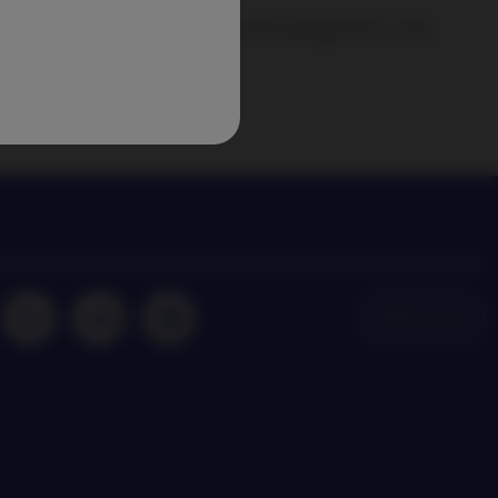
keiten und Einblicke von Nordea Asset Management zu den
neuesten Anlagetrends an
NAM Global