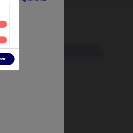
14 April 2026
Jenseits von Bargeld: Stabilität und
Ertrag generieren, wenn sichere Häfen
eren
wanken
n
tify