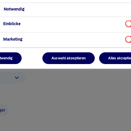
Notwendig
Ihr Anlegerprofil aus
Einblicke
Marketing
5 August 2024
y
Nordea’s Podcast – Investing In The
Future
twendig
Auswahl akzeptieren
Alles akzepti
Nordea Asset Management folge
ger
LinkedIn
SoundCloud
Spo