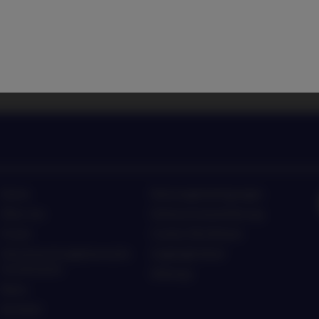
nlagetrends von Nordea Asset
Hören Sie sich die Neuig
Home
Nutzungsbedingungen
Über uns
Datenschutzerklärung
Fonds
Cookie-Richtlinien
Verantwortungsbewusste
Zugänglichkeit
Investments
Sitemap
News
Kontakt