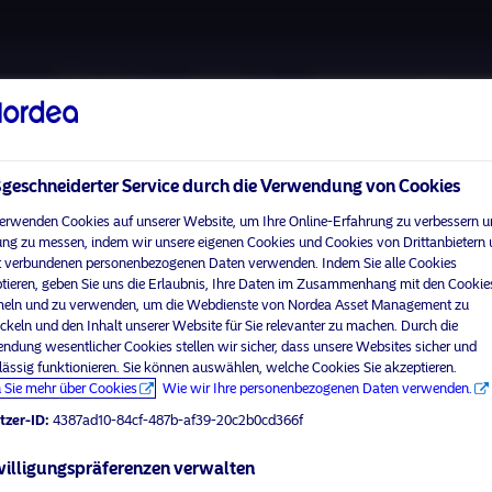
Über uns
Fonds
Verantwortungsbewuss
eschneiderter Service durch die Verwendung von Cookies
erwenden Cookies auf unserer Website, um Ihre Online-Erfahrung zu verbessern u
ng zu messen, indem wir unsere eigenen Cookies und Cookies von Drittanbietern
 verbundenen personenbezogenen Daten verwenden. Indem Sie alle Cookies
Bitte
aktivieren Sie Marketing-Cookies
, um diesen Inhalt anzuzei
tieren, geben Sie uns die Erlaubnis, Ihre Daten im Zusammenhang mit den Cookie
ln und zu verwenden, um die Webdienste von Nordea Asset Management zu
ckeln und den Inhalt unserer Website für Sie relevanter zu machen. Durch die
ndung wesentlicher Cookies stellen wir sicher, dass unsere Websites sicher und
lässig funktionieren. Sie können auswählen, welche Cookies Sie akzeptieren.
ner.
 Sie mehr über Cookies
Wie wir Ihre personenbezogenen Daten verwenden.
tzer-ID:
4387ad10-84cf-487b-af39-20c2b0cd366f
illigungspräferenzen verwalten
visit No