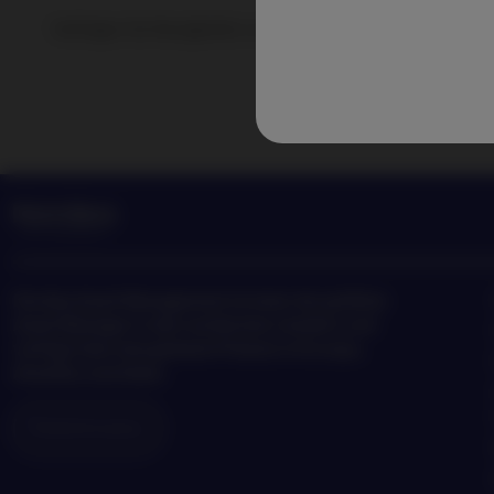
Verfolgen Sie Neuigkeiten und Einblicke in die neuesten A
Management
Nordea Asset Management ist einer der größten
Asset Manager in den nordischen Ländern und
verfügt über eine globale Präsenz in Europa,
Amerika und Asien.
Risikohinweise