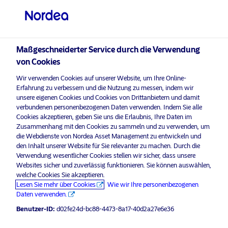
Professioneller Anleger
visit NordeaAssetManagement.com
Maßgeschneiderter Service durch die Verwendung
von Cookies
Bitte wählen Sie Ihr Anlegerprofil
Wir verwenden Cookies auf unserer Website, um Ihre Online-
aus
Erfahrung zu verbessern und die Nutzung zu messen, indem wir
unsere eigenen Cookies und Cookies von Drittanbietern und damit
Land
verbundenen personenbezogenen Daten verwenden. Indem Sie alle
Nordea Asset Management ist einer der größten Asset
Cookies akzeptieren, geben Sie uns die Erlaubnis, Ihre Daten im
Manager in den nordischen Ländern und verfügt über
Zusammenhang mit den Cookies zu sammeln und zu verwenden, um
Luxemburg
eine globale Präsenz in Europa, Amerika und Asien.
die Webdienste von Nordea Asset Management zu entwickeln und
den Inhalt unserer Website für Sie relevanter zu machen. Durch die
Verwendung wesentlicher Cookies stellen wir sicher, dass unsere
Risikohinweise
Sprache
Websites sicher und zuverlässig funktionieren. Sie können auswählen,
welche Cookies Sie akzeptieren.
Lesen Sie mehr über Cookies
Wie wir Ihre personenbezogenen
Deutsch
Home
Nutzungsbedingungen
Daten verwenden.
Über uns
Datenschutzerklärung
Benutzer-ID:
d02fe24d-bc88-4473-8a17-40d2a27e6e36
Anleger-Typ
Fonds
Cookie-Richtlinien