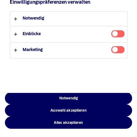
Einwilligungspräferenzen verwalten
Verantwortungsbewusste
Zugänglichkeit
Professioneller Anleger
Privater Anleger
Investments
Sitemap
Notwendig
News
Kontakt
Einblicke
Marketing
NAM Global
©2026 – Nordea Asset Management – alle Rechte vorbehalten
Notwendig
Auswahl akzeptieren
Alles akzeptieren