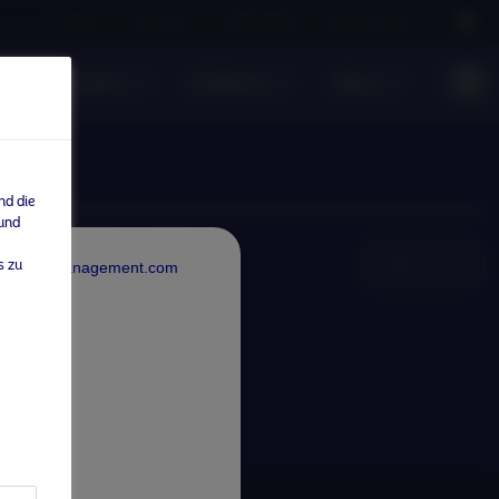
Careers
Contact us
NAM Global
Nordea Group
te Investments
Einblicke
News
nd die
 und
NAM Global
s zu
rdeaAssetManagement.com