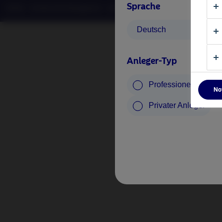
Sprache
©2026 – Nordea Asset Management – alle Rechte vorbehalten
Deutsch
Anleger-Typ
Professioneller Anle
No
Privater Anleger