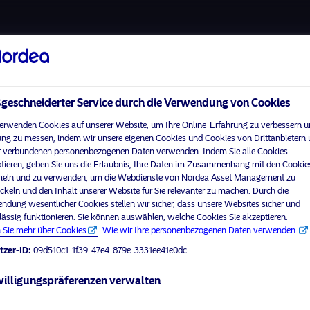
Über uns
Fonds
Verantwortungsbewuss
eschneiderter Service durch die Verwendung von Cookies
erwenden Cookies auf unserer Website, um Ihre Online-Erfahrung zu verbessern u
ng zu messen, indem wir unsere eigenen Cookies und Cookies von Drittanbietern
 verbundenen personenbezogenen Daten verwenden. Indem Sie alle Cookies
Home
Nutzungsbedingungen
tieren, geben Sie uns die Erlaubnis, Ihre Daten im Zusammenhang mit den Cookie
visit No
Über uns
Datenschutzerklärung
ln und zu verwenden, um die Webdienste von Nordea Asset Management zu
ckeln und den Inhalt unserer Website für Sie relevanter zu machen. Durch die
Fonds
Cookie-Richtlinien
ndung wesentlicher Cookies stellen wir sicher, dass unsere Websites sicher und
Ihr Anlegerprofil aus
Verantwortungsbewusste
Zugänglichkeit
lässig funktionieren. Sie können auswählen, welche Cookies Sie akzeptieren.
Investments
 Sie mehr über Cookies
Wie wir Ihre personenbezogenen Daten verwenden.
Sitemap
News
tzer-ID:
09d510c1-1f39-47e4-879e-3331ee41e0dc
Kontakt
illigungspräferenzen verwalten