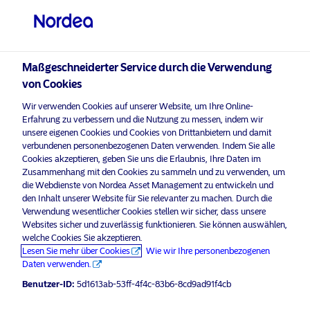
Professioneller Anleger
visit NordeaAssetManagement.com
Maßgeschneiderter Service durch die Verwendung
von Cookies
Wir verwenden Cookies auf unserer Website, um Ihre Online-
Erfahrung zu verbessern und die Nutzung zu messen, indem wir
Bitte wählen Sie Ihr Anlegerprofil
unsere eigenen Cookies und Cookies von Drittanbietern und damit
aus
verbundenen personenbezogenen Daten verwenden. Indem Sie alle
Cookies akzeptieren, geben Sie uns die Erlaubnis, Ihre Daten im
Zusammenhang mit den Cookies zu sammeln und zu verwenden, um
Land
die Webdienste von Nordea Asset Management zu entwickeln und
Corporate Communication
den Inhalt unserer Website für Sie relevanter zu machen. Durch die
Luxemburg
Nordea Asset Management,
Verwendung wesentlicher Cookies stellen wir sicher, dass unsere
Websites sicher und zuverlässig funktionieren. Sie können auswählen,
recognised leader in Sustainable
welche Cookies Sie akzeptieren.
Investment, extends its reach to
Sprache
Lesen Sie mehr über Cookies
Wie wir Ihre personenbezogenen
New Zealand with Pathfinder AM
Daten verwenden.
mandate
Benutzer-ID:
5d1613ab-53ff-4f4c-83b6-8cd9ad91f4cb
Deutsch