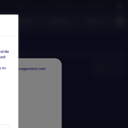
Careers
Contact us
NAM Global
Nordea Group
te Investments
Einblicke
News
nd die
 und
NAM Global
s zu
rdeaAssetManagement.com