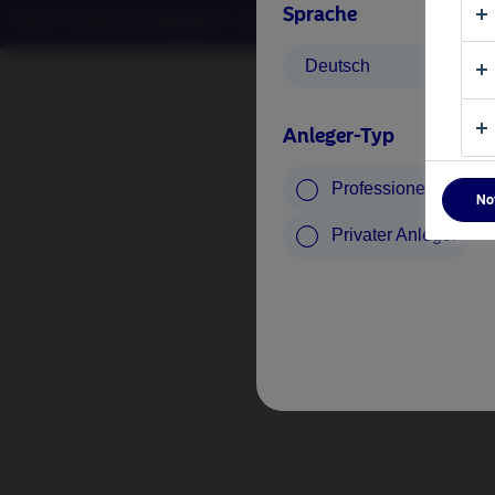
Sprache
©2026 – Nordea Asset Management – alle Rechte vorbehalten
Deutsch
Anleger-Typ
Professioneller Anle
No
Privater Anleger