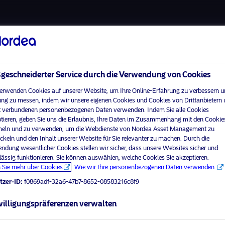
Über uns
Fonds
Verantwortungsbewuss
eschneiderter Service durch die Verwendung von Cookies
erwenden Cookies auf unserer Website, um Ihre Online-Erfahrung zu verbessern u
ng zu messen, indem wir unsere eigenen Cookies und Cookies von Drittanbietern
 verbundenen personenbezogenen Daten verwenden. Indem Sie alle Cookies
Home
Nutzungsbedingungen
tieren, geben Sie uns die Erlaubnis, Ihre Daten im Zusammenhang mit den Cookie
visit No
Über uns
Datenschutzerklärung
ln und zu verwenden, um die Webdienste von Nordea Asset Management zu
ckeln und den Inhalt unserer Website für Sie relevanter zu machen. Durch die
Fonds
Cookie-Richtlinien
ndung wesentlicher Cookies stellen wir sicher, dass unsere Websites sicher und
Ihr Anlegerprofil aus
Verantwortungsbewusste
Zugänglichkeit
lässig funktionieren. Sie können auswählen, welche Cookies Sie akzeptieren.
Investments
 Sie mehr über Cookies
Wie wir Ihre personenbezogenen Daten verwenden.
Sitemap
News
tzer-ID:
f0869adf-32a6-47b7-8652-08583216c8f9
Kontakt
illigungspräferenzen verwalten