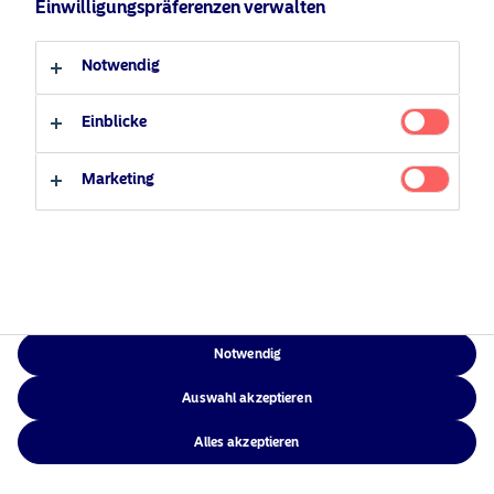
Einwilligungspräferenzen verwalten
Verantwortungsbewusste
Zugänglichkeit
Professioneller Anleger
Privater Anleger
Investments
Sitemap
Notwendig
News
Kontakt
Einblicke
Marketing
NAM Global
©2026 – Nordea Asset Management – alle Rechte vorbehalten
Notwendig
Auswahl akzeptieren
Alles akzeptieren