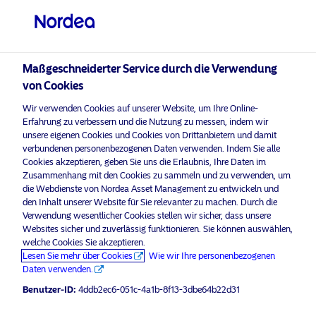
Professioneller Anleger
visit NordeaAssetManagement.com
Maßgeschneiderter Service durch die Verwendung
von Cookies
Bitte wählen Sie Ihr Anlegerprofil
Wir verwenden Cookies auf unserer Website, um Ihre Online-
aus
Erfahrung zu verbessern und die Nutzung zu messen, indem wir
unsere eigenen Cookies und Cookies von Drittanbietern und damit
Land
verbundenen personenbezogenen Daten verwenden. Indem Sie alle
Nordea Asset Management ist einer der größten Asset
Cookies akzeptieren, geben Sie uns die Erlaubnis, Ihre Daten im
Manager in den nordischen Ländern und verfügt über
Zusammenhang mit den Cookies zu sammeln und zu verwenden, um
Luxemburg
eine globale Präsenz in Europa, Amerika und Asien.
die Webdienste von Nordea Asset Management zu entwickeln und
den Inhalt unserer Website für Sie relevanter zu machen. Durch die
Verwendung wesentlicher Cookies stellen wir sicher, dass unsere
Risikohinweise
Sprache
Websites sicher und zuverlässig funktionieren. Sie können auswählen,
welche Cookies Sie akzeptieren.
Lesen Sie mehr über Cookies
Wie wir Ihre personenbezogenen
Deutsch
Home
Nutzungsbedingungen
Daten verwenden.
Über uns
Datenschutzerklärung
Benutzer-ID:
4ddb2ec6-051c-4a1b-8f13-3dbe64b22d31
Anleger-Typ
Fonds
Cookie-Richtlinien