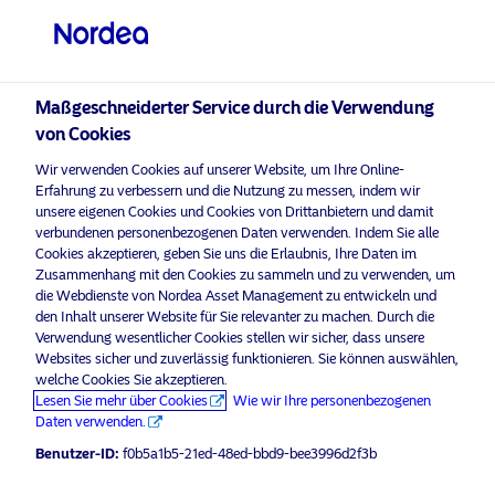
Professioneller Anleger
visit NordeaAssetManagement.com
Maßgeschneiderter Service durch die Verwendung
von Cookies
Bitte wählen Sie Ihr Anlegerprofil
Wir verwenden Cookies auf unserer Website, um Ihre Online-
aus
Erfahrung zu verbessern und die Nutzung zu messen, indem wir
unsere eigenen Cookies und Cookies von Drittanbietern und damit
Land
verbundenen personenbezogenen Daten verwenden. Indem Sie alle
Nordea Asset Management ist einer der größten Asset
Cookies akzeptieren, geben Sie uns die Erlaubnis, Ihre Daten im
Manager in den nordischen Ländern und verfügt über
Zusammenhang mit den Cookies zu sammeln und zu verwenden, um
Luxemburg
eine globale Präsenz in Europa, Amerika und Asien.
die Webdienste von Nordea Asset Management zu entwickeln und
den Inhalt unserer Website für Sie relevanter zu machen. Durch die
Verwendung wesentlicher Cookies stellen wir sicher, dass unsere
Risikohinweise
Sprache
Websites sicher und zuverlässig funktionieren. Sie können auswählen,
welche Cookies Sie akzeptieren.
Lesen Sie mehr über Cookies
Wie wir Ihre personenbezogenen
Deutsch
Home
Nutzungsbedingungen
Daten verwenden.
Über uns
Datenschutzerklärung
Benutzer-ID:
f0b5a1b5-21ed-48ed-bbd9-bee3996d2f3b
Anleger-Typ
Fonds
Cookie-Richtlinien