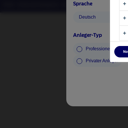
Sprache
©2026 – Nordea Asset Management – alle Rechte vorbehalten
Deutsch
Anleger-Typ
Professioneller Anle
No
Privater Anleger