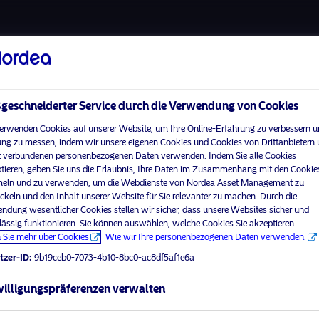
Über uns
Fonds
Verantwortungsbewuss
eschneiderter Service durch die Verwendung von Cookies
erwenden Cookies auf unserer Website, um Ihre Online-Erfahrung zu verbessern u
ng zu messen, indem wir unsere eigenen Cookies und Cookies von Drittanbietern
 verbundenen personenbezogenen Daten verwenden. Indem Sie alle Cookies
Home
Nutzungsbedingungen
tieren, geben Sie uns die Erlaubnis, Ihre Daten im Zusammenhang mit den Cookie
visit No
Über uns
Datenschutzerklärung
ln und zu verwenden, um die Webdienste von Nordea Asset Management zu
ckeln und den Inhalt unserer Website für Sie relevanter zu machen. Durch die
Fonds
Cookie-Richtlinien
ndung wesentlicher Cookies stellen wir sicher, dass unsere Websites sicher und
Ihr Anlegerprofil aus
Verantwortungsbewusste
Zugänglichkeit
lässig funktionieren. Sie können auswählen, welche Cookies Sie akzeptieren.
Investments
 Sie mehr über Cookies
Wie wir Ihre personenbezogenen Daten verwenden.
Sitemap
News
tzer-ID:
9b19ceb0-7073-4b10-8bc0-ac8df5af1e6a
Kontakt
illigungspräferenzen verwalten