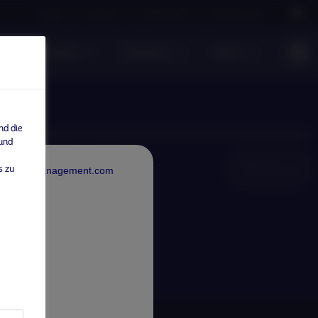
Careers
Contact us
NAM Global
Nordea Group
te Investments
Einblicke
News
nd die
 und
NAM Global
s zu
rdeaAssetManagement.com