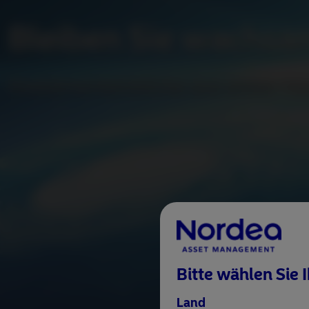
Bleiben Sie wachsa
Investmenteinblicke aus erster Ha
Bitte wählen Sie 
Land