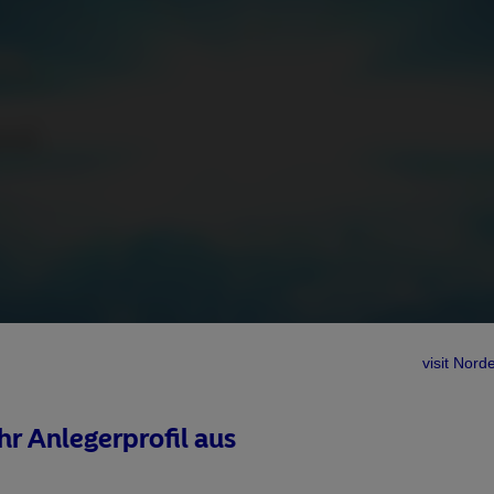
m.
nd.
visit No
Ihr Anlegerprofil aus