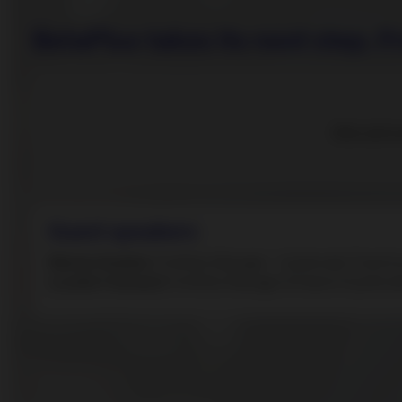
BetaPlus takes its next step. 
Bitte aktivi
Guest speakers
Marton Huebler
, Portfolio Manager – Systematic Fixed 
Lucette Yvernault
, Portfolio Manager & Head of Systema