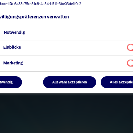
tzer-ID:
6a33e75c-51c8-4a54-b511-3be03de1f0c2
illigungspräferenzen verwalten
Notwendig
Einblicke
Marketing
twendig
Auswahl akzeptieren
Alles akzepti