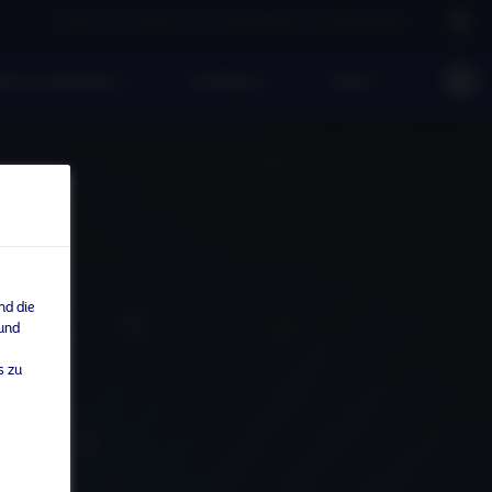
Careers
Contact us
NAM Global
Nordea Group
te Investments
Einblicke
News
nd die
 und
s zu