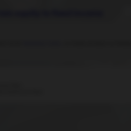
From equity to fixed income
eren Sie die
Marketing-Cookies,
um Inhalte wie diesen von Norde
Income Team
tic Fixed Income Team