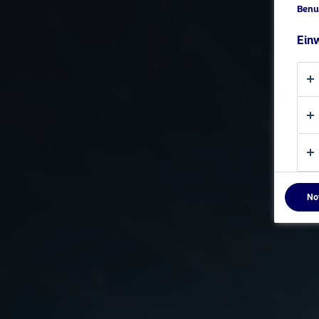
Benu
Einw
No