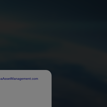
rdeaAssetManagement.com