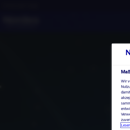
Professioneller Anleger
Maßg
Wir v
Nutzu
damit
akzep
samme
entwi
Verwe
zuver
Lesen